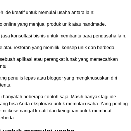
 ide kreatif untuk memulai usaha antara lain:
 online yang menjual produk unik atau handmade.
jasa konsultasi bisnis untuk membantu para pengusaha lain.
 atau restoran yang memiliki konsep unik dan berbeda.
sebuah aplikasi atau perangkat lunak yang memecahkan
ntu.
ang penulis lepas atau blogger yang mengkhususkan diri
tentu.
 ini hanyalah beberapa contoh saja. Masih banyak lagi ide
 yang bisa Anda eksplorasi untuk memulai usaha. Yang penting
miliki semangat kreatif dan keinginan untuk membuat
erbeda.