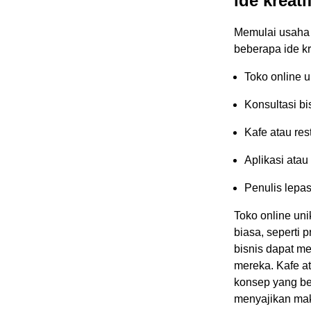
ide kreat
Memulai usaha m
beberapa ide kr
Toko online u
Konsultasi bi
Kafe atau res
Aplikasi atau
Penulis lepas
Toko online uni
biasa, seperti 
bisnis dapat m
mereka. Kafe a
konsep yang ber
menyajikan mak