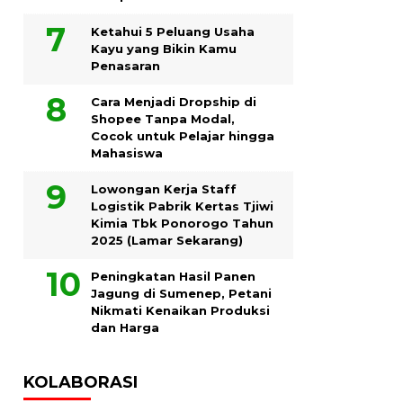
Ketahui 5 Peluang Usaha
Kayu yang Bikin Kamu
Penasaran
Cara Menjadi Dropship di
Shopee Tanpa Modal,
Cocok untuk Pelajar hingga
Mahasiswa
Lowongan Kerja Staff
Logistik Pabrik Kertas Tjiwi
Kimia Tbk Ponorogo Tahun
2025 (Lamar Sekarang)
Peningkatan Hasil Panen
Jagung di Sumenep, Petani
Nikmati Kenaikan Produksi
dan Harga
KOLABORASI