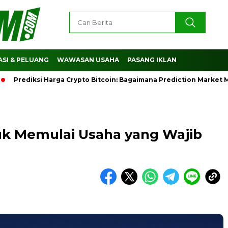
SI & PELUANG
WAWASAN USAHA
PASANG IKLAN
iksi Harga Crypto Bitcoin: Bagaimana Prediction Market Memba
ntuk Memulai Usaha yang Wajib