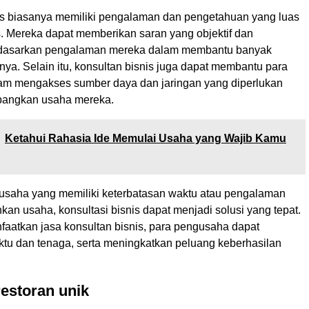
is biasanya memiliki pengalaman dan pengetahuan yang luas
s. Mereka dapat memberikan saran yang objektif dan
erdasarkan pengalaman mereka dalam membantu banyak
ya. Selain itu, konsultan bisnis juga dapat membantu para
m mengakses sumber daya dan jaringan yang diperlukan
angkan usaha mereka.
Ketahui Rahasia Ide Memulai Usaha yang Wajib Kamu
usaha yang memiliki keterbatasan waktu atau pengalaman
an usaha, konsultasi bisnis dapat menjadi solusi yang tepat.
atkan jasa konsultan bisnis, para pengusaha dapat
u dan tenaga, serta meningkatkan peluang keberhasilan
restoran unik