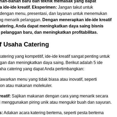
ahan-bahan baru dan teknik memasak yang dapat
ide-ide kreatif.
Eksperimen:
Jangan takut untuk
dengan menu, presentasi, dan layanan untuk menemukan
ang menarik pelanggan.
Dengan menerapkan ide-ide kreatif
atering, Anda dapat meningkatkan daya saing bisnis
pelanggan baru, dan meningkatkan profitabilitas.
if Usaha Catering
atering yang kompetitif, ide-ide kreatif sangat penting untuk
gan dan meningkatkan daya saing. Berikut adalah 5 ide
saha catering yang dapat Anda pertimbangkan:
awarkan menu yang tidak biasa atau inovatif, seperti
ion atau makanan molekuler.
eatif:
Sajikan makanan dengan cara yang menarik secara
ti menggunakan piring unik atau mengukir buah dan sayuran.
s:
Adakan acara katering bertema, seperti pesta bertema