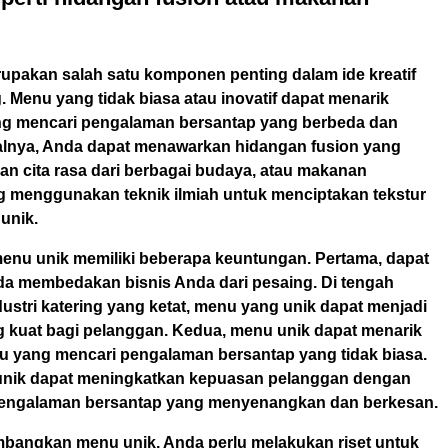
upakan salah satu komponen penting dalam ide kreatif
. Menu yang tidak biasa atau inovatif dapat menarik
g mencari pengalaman bersantap yang berbeda dan
alnya, Anda dapat menawarkan hidangan fusion yang
 cita rasa dari berbagai budaya, atau makanan
g menggunakan teknik ilmiah untuk menciptakan tekstur
unik.
nu unik memiliki beberapa keuntungan. Pertama, dapat
 membedakan bisnis Anda dari pesaing. Di tengah
ustri katering yang ketat, menu yang unik dapat menjadi
ng kuat bagi pelanggan. Kedua, menu unik dapat menarik
u yang mencari pengalaman bersantap yang tidak biasa.
unik dapat meningkatkan kepuasan pelanggan dengan
engalaman bersantap yang menyenangkan dan berkesan.
angkan menu unik, Anda perlu melakukan riset untuk