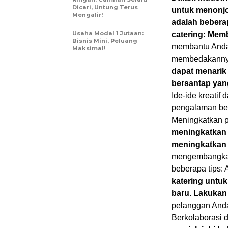
Dicari, Untung Terus
untuk menonjo
Mengalir!
adalah beberap
Usaha Modal 1 Jutaan:
catering:
Memb
Bisnis Mini, Peluang
membantu Anda 
Maksimal!
membedakannya 
dapat menarik
bersantap yan
Ide-ide kreati
pengalaman be
Meningkatkan pr
meningkatkan 
meningkatkan 
mengembangkan 
beberapa tips: A
katering untuk
baru.
Lakukan 
pelanggan And
Berkolaborasi