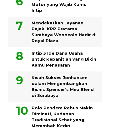
Motor yang Wajib Kamu
Intip
Mendekatkan Layanan
Pajak: KPP Pratama
Surabaya Wonocolo Hadir di
Royal Plaza
Intip 5 Ide Dana Usaha
untuk Kepanitian yang Bikin
Kamu Penasaran
Kisah Sukses Jonhansen
dalam Mengembangkan
Bisnis Spencer’s MealBlend
di Surabaya
Polo Pendem Rebus Makin
Diminati, Kudapan
Tradisional Sehat yang
Merambah Kediri