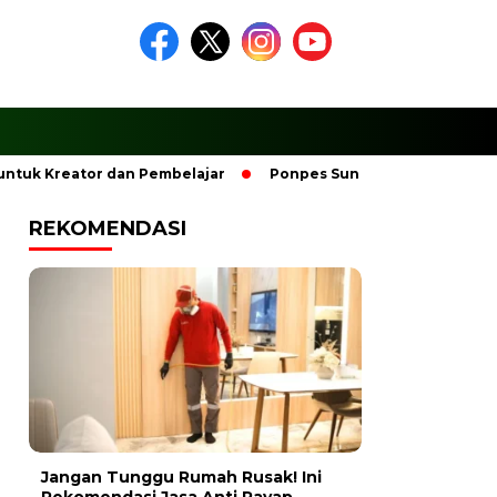
reator dan Pembelajar
Ponpes Sunandrajat: Pondok Pesantre
REKOMENDASI
Jangan Tunggu Rumah Rusak! Ini
Rekomendasi Jasa Anti Rayap