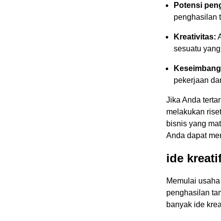
Potensi pen
penghasilan 
Kreativitas:
A
sesuatu yang
Keseimbanga
pekerjaan da
Jika Anda terta
melakukan rise
bisnis yang mat
Anda dapat me
ide kreat
Memulai usaha 
penghasilan ta
banyak ide krea