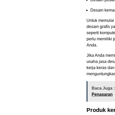
Desain kema
Untuk memulai u
desain grafis y
seperti komputer
perlu memiliki 
Anda.
Jika Anda memil
usaha jasa desa
kerja keras da
menguntungkan
Baca Juga :
Penasaran
Produk ker