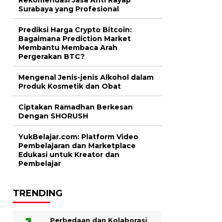
Surabaya yang Profesional
Prediksi Harga Crypto Bitcoin:
Bagaimana Prediction Market
Membantu Membaca Arah
Pergerakan BTC?
Mengenal Jenis-jenis Alkohol dalam
Produk Kosmetik dan Obat
Ciptakan Ramadhan Berkesan
Dengan SHORUSH
YukBelajar.com: Platform Video
Pembelajaran dan Marketplace
Edukasi untuk Kreator dan
Pembelajar
TRENDING
Perbedaan dan Kolaborasi