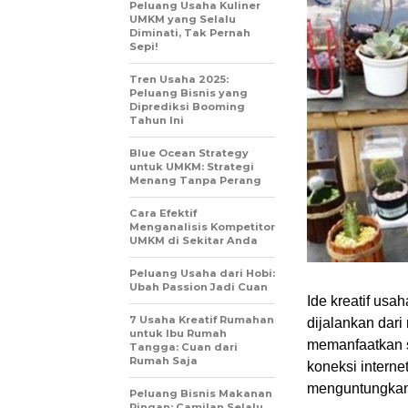
Peluang Usaha Kuliner
UMKM yang Selalu
Diminati, Tak Pernah
Sepi!
Tren Usaha 2025:
Peluang Bisnis yang
Diprediksi Booming
Tahun Ini
Blue Ocean Strategy
untuk UMKM: Strategi
Menang Tanpa Perang
Cara Efektif
Menganalisis Kompetitor
UMKM di Sekitar Anda
Peluang Usaha dari Hobi:
Ubah Passion Jadi Cuan
Ide kreatif usa
7 Usaha Kreatif Rumahan
dijalankan dar
untuk Ibu Rumah
memanfaatkan s
Tangga: Cuan dari
Rumah Saja
koneksi intern
menguntungkan
Peluang Bisnis Makanan
Ringan: Camilan Selalu