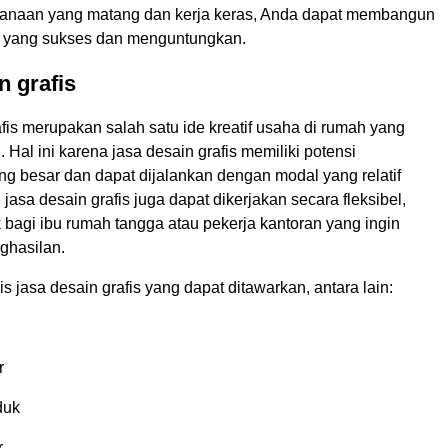
anaan yang matang dan kerja keras, Anda dapat membangun
h yang sukses dan menguntungkan.
n grafis
fis merupakan salah satu ide kreatif usaha di rumah yang
. Hal ini karena jasa desain grafis memiliki potensi
ng besar dan dapat dijalankan dengan modal yang relatif
u, jasa desain grafis juga dapat dikerjakan secara fleksibel,
 bagi ibu rumah tangga atau pekerja kantoran yang ingin
hasilan.
s jasa desain grafis yang dapat ditawarkan, antara lain:
r
duk
r