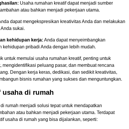
ghasilan:
Usaha rumahan kreatif dapat menjadi sumber
tambahan atau bahkan menjadi pekerjaan utama.
nda dapat mengekspresikan kreativitas Anda dan melakukan
 Anda sukai.
n kehidupan kerja:
Anda dapat menyeimbangkan
n kehidupan pribadi Anda dengan lebih mudah.
rik untuk memulai usaha rumahan kreatif, penting untuk
t, mengidentifikasi peluang pasar, dan membuat rencana
ang. Dengan kerja keras, dedikasi, dan sedikit kreativitas,
mbangun bisnis rumahan yang sukses dan menguntungkan.
if usaha di rumah
di rumah menjadi solusi tepat untuk mendapatkan
mbahan atau bahkan menjadi pekerjaan utama. Terdapat
tif usaha di rumah yang bisa dijalankan, seperti: