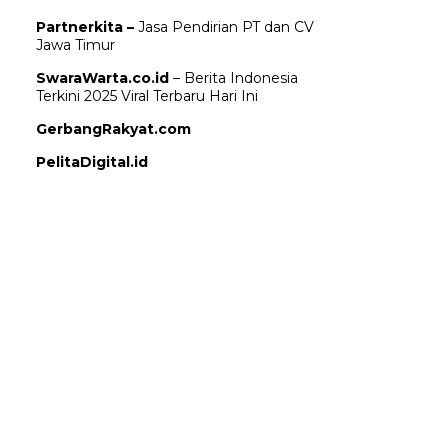
Partnerkita –
Jasa Pendirian PT dan CV
Jawa Timur
SwaraWarta.co.id
– Berita Indonesia
Terkini 2025 Viral Terbaru Hari Ini
GerbangRakyat.com
PelitaDigital.id