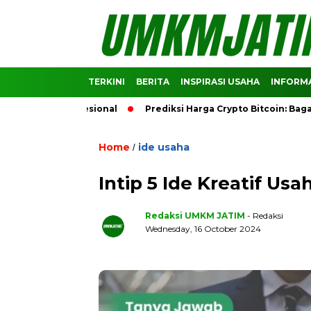
TERKINI
BERITA
INSPIRASI USAHA
INFORMA
yang Profesional
Prediksi Harga Crypto Bitcoin: Bagaiman
Home
ide usaha
/
Intip 5 Ide Kreatif Us
Redaksi UMKM JATIM
- Redaksi
Wednesday, 16 October 2024