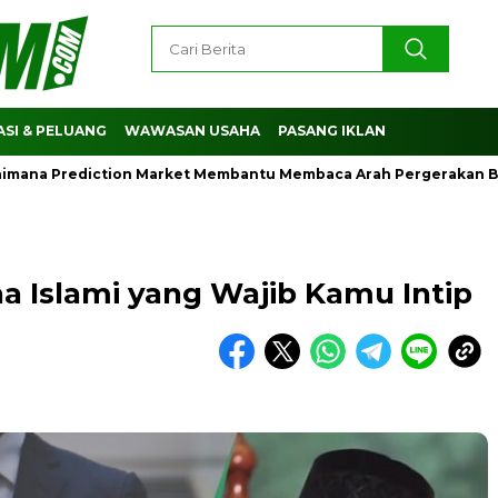
SI & PELUANG
WAWASAN USAHA
PASANG IKLAN
a Prediction Market Membantu Membaca Arah Pergerakan BTC?
aha Islami yang Wajib Kamu Intip