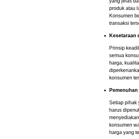
yang jelas da
produk atau l
Konsumen ber
transaksi ter
Kesetaraan 
Prinsip kead
semua konsum
harga, kualit
diperkenanka
konsumen ter
Pemenuhan 
Setiap pihak 
harus dipenu
menyediakan 
konsumen wa
harga yang te