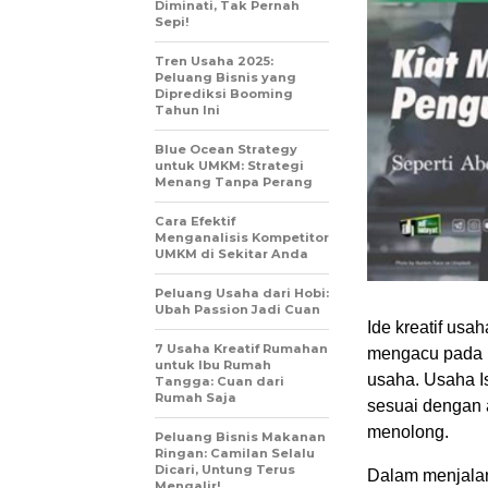
Diminati, Tak Pernah
Sepi!
Tren Usaha 2025:
Peluang Bisnis yang
Diprediksi Booming
Tahun Ini
Blue Ocean Strategy
untuk UMKM: Strategi
Menang Tanpa Perang
Cara Efektif
Menganalisis Kompetitor
UMKM di Sekitar Anda
Peluang Usaha dari Hobi:
Ubah Passion Jadi Cuan
Ide kreatif usa
7 Usaha Kreatif Rumahan
mengacu pada p
untuk Ibu Rumah
usaha. Usaha Is
Tangga: Cuan dari
Rumah Saja
sesuai dengan a
menolong.
Peluang Bisnis Makanan
Ringan: Camilan Selalu
Dicari, Untung Terus
Dalam menjalan
Mengalir!