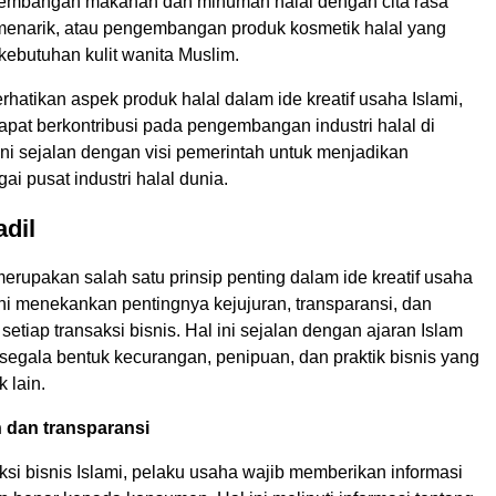
gembangan makanan dan minuman halal dengan cita rasa
menarik, atau pengembangan produk kosmetik halal yang
kebutuhan kulit wanita Muslim.
atikan aspek produk halal dalam ide kreatif usaha Islami,
apat berkontribusi pada pengembangan industri halal di
ini sejalan dengan visi pemerintah untuk menjadikan
ai pusat industri halal dunia.
adil
merupakan salah satu prinsip penting dalam ide kreatif usaha
 ini menekankan pentingnya kejujuran, transparansi, dan
setiap transaksi bisnis. Hal ini sejalan dengan ajaran Islam
segala bentuk kecurangan, penipuan, dan praktik bisnis yang
 lain.
 dan transparansi
si bisnis Islami, pelaku usaha wajib memberikan informasi