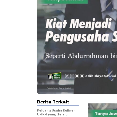
Berita Terkait
Peluang Usaha Kuliner
UMKM yang Selalu