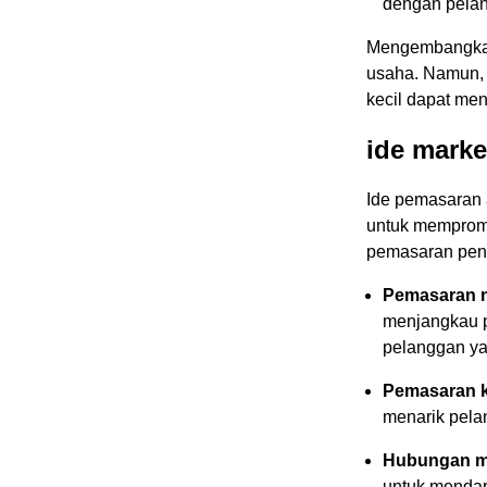
dengan pela
Mengembangkan
usaha. Namun, 
kecil dapat me
ide marke
Ide pemasaran a
untuk mempromo
pemasaran pent
Pemasaran m
menjangkau 
pelanggan ya
Pemasaran k
menarik pel
Hubungan m
untuk mendapa