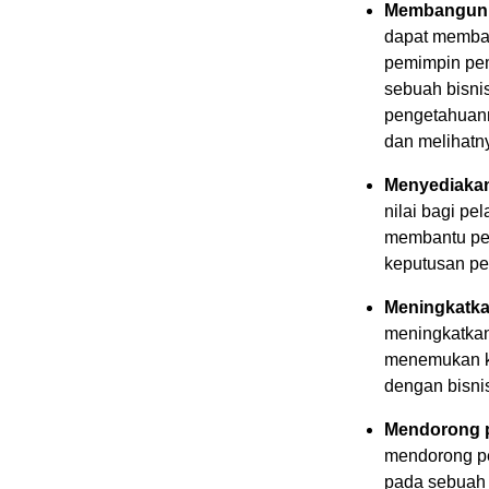
Membangun k
dapat memban
pemimpin pem
sebuah bisni
pengetahuann
dan melihatn
Menyediakan 
nilai bagi pe
membantu pel
keputusan pe
Meningkatkan
meningkatkan
menemukan ko
dengan bisni
Mendorong p
mendorong pe
pada sebuah b