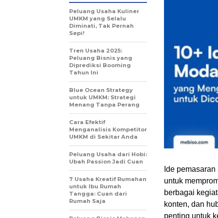
Peluang Usaha Kuliner
UMKM yang Selalu
Diminati, Tak Pernah
Sepi!
Tren Usaha 2025:
Peluang Bisnis yang
Diprediksi Booming
Tahun Ini
Blue Ocean Strategy
untuk UMKM: Strategi
Menang Tanpa Perang
Cara Efektif
Menganalisis Kompetitor
UMKM di Sekitar Anda
Peluang Usaha dari Hobi:
Ubah Passion Jadi Cuan
Ide pemasaran a
7 Usaha Kreatif Rumahan
untuk mempromo
untuk Ibu Rumah
berbagai kegia
Tangga: Cuan dari
Rumah Saja
konten, dan hu
penting untuk 