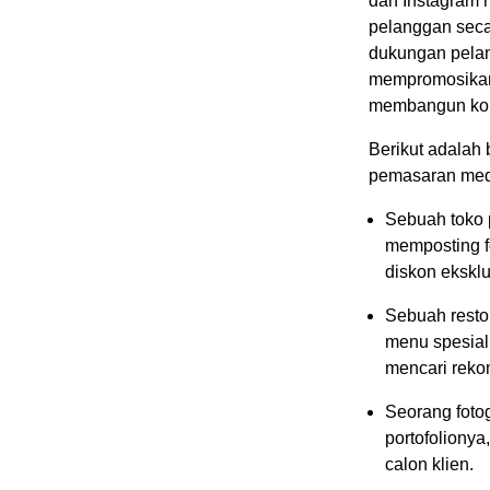
dan Instagram 
pelanggan seca
dukungan pelan
mempromosikan 
membangun komu
Berikut adalah
pemasaran med
Sebuah toko 
memposting f
diskon eksklu
Sebuah resto
menu spesial
mencari rek
Seorang foto
portofoliony
calon klien.