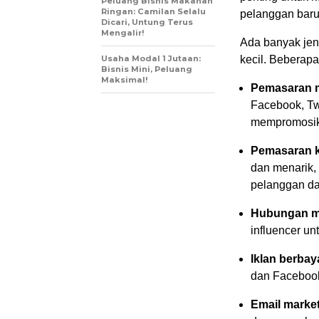
Peluang Bisnis Makanan
Ringan: Camilan Selalu
pelanggan bar
Dicari, Untung Terus
Mengalir!
Ada banyak jen
Usaha Modal 1 Jutaan:
kecil. Beberapa 
Bisnis Mini, Peluang
Maksimal!
Pemasaran m
Facebook, Tw
mempromosika
Pemasaran k
dan menarik, s
pelanggan d
Hubungan m
influencer un
Iklan berbay
dan Facebook
Email market