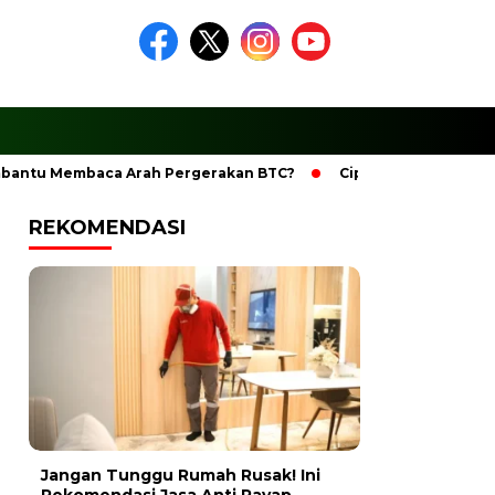
u Membaca Arah Pergerakan BTC?
Ciptakan Ramadhan Berke
REKOMENDASI
Jangan Tunggu Rumah Rusak! Ini
Rekomendasi Jasa Anti Rayap