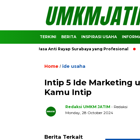
TERKINI
BERITA
INSPIRASI USAHA
INFORMA
omendasi Jasa Anti Rayap Surabaya yang Profesional
Predik
Home
ide usaha
/
Intip 5 Ide Marketing 
Kamu Intip
Redaksi UMKM JATIM
- Redaksi
Monday, 28 October 2024
Berita Terkait