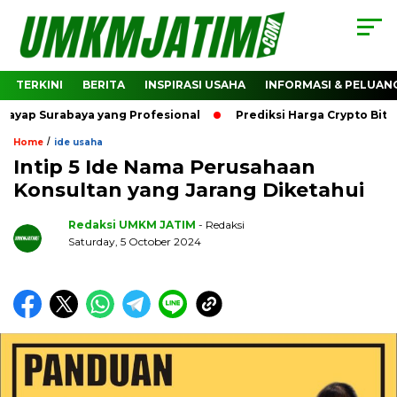
TERKINI
BERITA
INSPIRASI USAHA
INFORMASI & PELUAN
urabaya yang Profesional
Prediksi Harga Crypto Bitcoin: B
/
Home
ide usaha
Intip 5 Ide Nama Perusahaan
Konsultan yang Jarang Diketahui
Redaksi UMKM JATIM
- Redaksi
Saturday, 5 October 2024