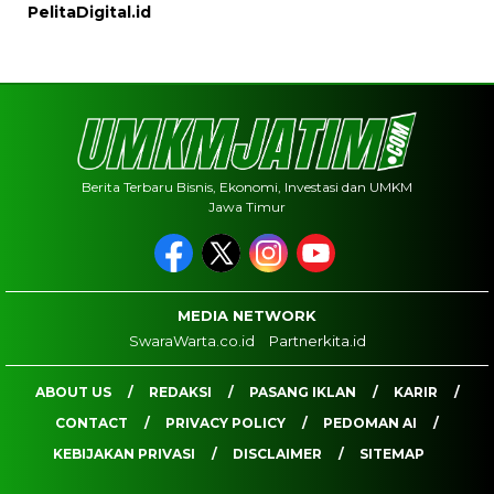
PelitaDigital.id
Berita Terbaru Bisnis, Ekonomi, Investasi dan UMKM
Jawa Timur
MEDIA NETWORK
SwaraWarta.co.id
Partnerkita.id
ABOUT US
REDAKSI
PASANG IKLAN
KARIR
CONTACT
PRIVACY POLICY
PEDOMAN AI
KEBIJAKAN PRIVASI
DISCLAIMER
SITEMAP