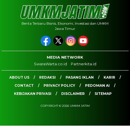
Berita Terbaru Bisnis, Ekonomi, Investasi dan UMKM
Jawa Timur
MEDIA NETWORK
SwaraWarta.co.id
Partnerkita.id
ABOUT US
REDAKSI
PASANG IKLAN
KARIR
CONTACT
PRIVACY POLICY
PEDOMAN AI
KEBIJAKAN PRIVASI
DISCLAIMER
SITEMAP
COPYRIGHT © 2026 UMKM JATIM