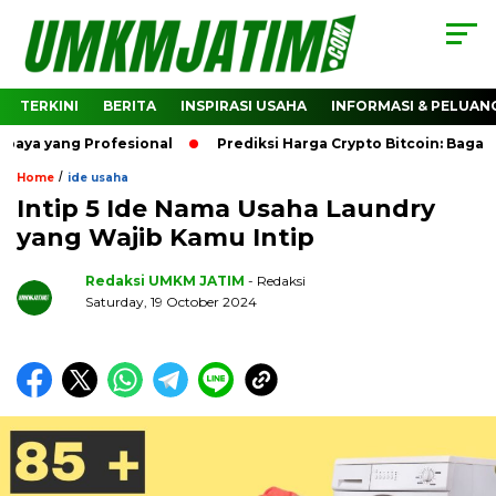
TERKINI
BERITA
INSPIRASI USAHA
INFORMASI & PELUAN
ng Profesional
Prediksi Harga Crypto Bitcoin: Bagaimana 
/
Home
ide usaha
Intip 5 Ide Nama Usaha Laundry
yang Wajib Kamu Intip
Redaksi UMKM JATIM
- Redaksi
Saturday, 19 October 2024