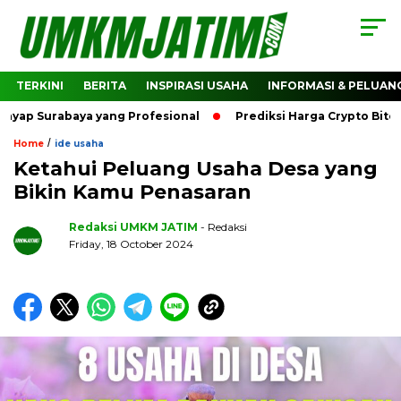
TERKINI
BERITA
INSPIRASI USAHA
INFORMASI & PELUAN
rabaya yang Profesional
Prediksi Harga Crypto Bitcoin: B
/
Home
ide usaha
Ketahui Peluang Usaha Desa yang
Bikin Kamu Penasaran
Redaksi UMKM JATIM
- Redaksi
Friday, 18 October 2024