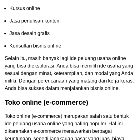
Kursus online
Jasa penulisan konten
Jasa desain grafis
Konsultan bisnis online
Selain itu, masih banyak lagi ide peluang usaha online
yang bisa dieksplorasi. Anda bisa memilih ide usaha yang
sesuai dengan minat, keterampilan, dan modal yang Anda
miliki. Dengan perencanaan yang matang dan kerja keras,
Anda bisa sukses dalam menjalankan bisnis online.
Toko online (e-commerce)
Toko online (e-commerce) merupakan salah satu bentuk
ide peluang usaha online yang paling populer. Hal ini
dikarenakan e-commerce menawarkan berbagai
keuntungan, seperti jangkauan pasar yang luas, biaya