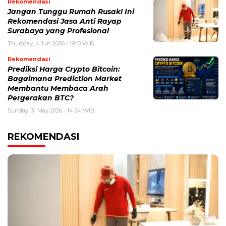
Rekomendasi
Jangan Tunggu Rumah Rusak! Ini
Rekomendasi Jasa Anti Rayap
Surabaya yang Profesional
Thursday, 4 Jun 2026 - 19:10 WIB
Rekomendasi
Prediksi Harga Crypto Bitcoin:
Bagaimana Prediction Market
Membantu Membaca Arah
Pergerakan BTC?
Sunday, 31 May 2026 - 14:54 WIB
REKOMENDASI