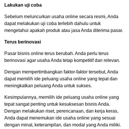
Lakukan uji coba
Sebelum meluncurkan usaha online secara resmi, Anda
dapat melakukan uji coba terlebih dahulu untuk
mengetahui apakah produk atau jasa Anda diterima pasar.
Terus berinovasi
Pasar bisnis online terus berubah. Anda perlu terus
berinovasi agar usaha Anda tetap kompetitif dan relevan.
Dengan mempertimbangkan faktor-faktor tersebut, Anda
dapat memilih ide peluang usaha online yang tepat dan
meningkatkan peluang Anda untuk sukses.
Kesimpulannya, memilih ide peluang usaha online yang
tepat sangat penting untuk kesuksesan bisnis Anda.
Dengan melakukan riset, perencanaan, dan kerja keras,
Anda dapat menemukan ide usaha online yang sesuai
dengan minat, keterampilan, dan modal yang Anda miliki.