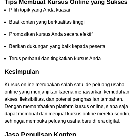
Tips Membuat Kursus Online yang Sukses
Pilih topik yang Anda kuasai
Buat konten yang berkualitas tinggi
Promosikan kursus Anda secara efektif
Berikan dukungan yang baik kepada peserta
Terus perbarui dan tingkatkan kursus Anda
Kesimpulan
Kursus online merupakan salah satu ide peluang usaha
online yang menjanjikan karena menawarkan kemudahan
akses, fleksibilitas, dan potensi penghasilan tambahan.
Dengan memanfaatkan platform kursus online, siapa saja
dapat membuat dan menjual kursus online mereka sendiri,
sehingga membuka peluang usaha baru di era digital.
Jasa Penulisan Konten