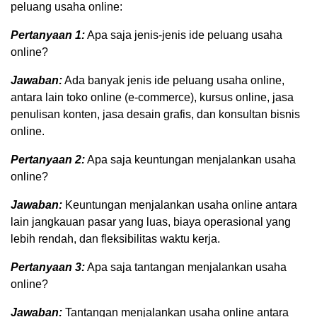
peluang usaha online:
Pertanyaan 1:
Apa saja jenis-jenis ide peluang usaha
online?
Jawaban:
Ada banyak jenis ide peluang usaha online,
antara lain toko online (e-commerce), kursus online, jasa
penulisan konten, jasa desain grafis, dan konsultan bisnis
online.
Pertanyaan 2:
Apa saja keuntungan menjalankan usaha
online?
Jawaban:
Keuntungan menjalankan usaha online antara
lain jangkauan pasar yang luas, biaya operasional yang
lebih rendah, dan fleksibilitas waktu kerja.
Pertanyaan 3:
Apa saja tantangan menjalankan usaha
online?
Jawaban:
Tantangan menjalankan usaha online antara