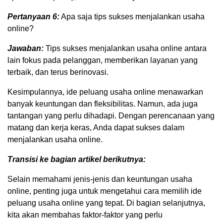
Pertanyaan 6:
Apa saja tips sukses menjalankan usaha
online?
Jawaban:
Tips sukses menjalankan usaha online antara
lain fokus pada pelanggan, memberikan layanan yang
terbaik, dan terus berinovasi.
Kesimpulannya, ide peluang usaha online menawarkan
banyak keuntungan dan fleksibilitas. Namun, ada juga
tantangan yang perlu dihadapi. Dengan perencanaan yang
matang dan kerja keras, Anda dapat sukses dalam
menjalankan usaha online.
Transisi ke bagian artikel berikutnya:
Selain memahami jenis-jenis dan keuntungan usaha
online, penting juga untuk mengetahui cara memilih ide
peluang usaha online yang tepat. Di bagian selanjutnya,
kita akan membahas faktor-faktor yang perlu