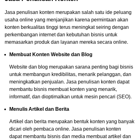
Jasa penulisan konten merupakan salah satu ide peluang
usaha online yang menjanjikan karena permintaan akan
konten berkualitas tinggi terus meningkat seiring dengan
perkembangan internet dan kebutuhan bisnis untuk
memasarkan produk dan layanan mereka secara online.
Membuat Konten Website dan Blog
Website dan blog merupakan sarana penting bagi bisnis
untuk membangun kredibilitas, menarik pelanggan, dan
meningkatkan penjualan. Jasa penulisan konten dapat
membantu bisnis membuat konten yang menarik,
informatif, dan dioptimalkan untuk mesin pencari (SEO).
Menulis Artikel dan Berita
Artikel dan berita merupakan bentuk konten yang banyak
dicari oleh pembaca online. Jasa penulisan konten
dapat membantu bisnis dan media membuat artikel dan