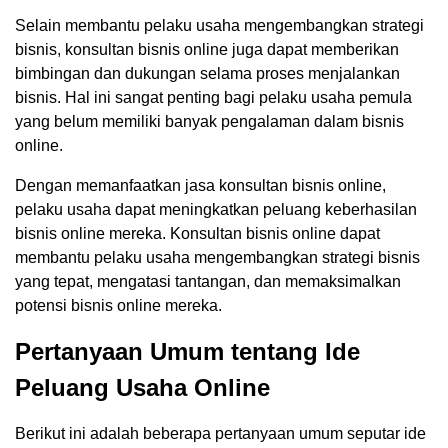
Selain membantu pelaku usaha mengembangkan strategi
bisnis, konsultan bisnis online juga dapat memberikan
bimbingan dan dukungan selama proses menjalankan
bisnis. Hal ini sangat penting bagi pelaku usaha pemula
yang belum memiliki banyak pengalaman dalam bisnis
online.
Dengan memanfaatkan jasa konsultan bisnis online,
pelaku usaha dapat meningkatkan peluang keberhasilan
bisnis online mereka. Konsultan bisnis online dapat
membantu pelaku usaha mengembangkan strategi bisnis
yang tepat, mengatasi tantangan, dan memaksimalkan
potensi bisnis online mereka.
Pertanyaan Umum tentang Ide
Peluang Usaha Online
Berikut ini adalah beberapa pertanyaan umum seputar ide