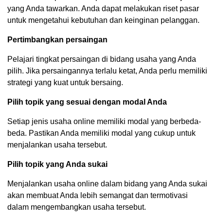
yang Anda tawarkan. Anda dapat melakukan riset pasar
untuk mengetahui kebutuhan dan keinginan pelanggan.
Pertimbangkan persaingan
Pelajari tingkat persaingan di bidang usaha yang Anda
pilih. Jika persaingannya terlalu ketat, Anda perlu memiliki
strategi yang kuat untuk bersaing.
Pilih topik yang sesuai dengan modal Anda
Setiap jenis usaha online memiliki modal yang berbeda-
beda. Pastikan Anda memiliki modal yang cukup untuk
menjalankan usaha tersebut.
Pilih topik yang Anda sukai
Menjalankan usaha online dalam bidang yang Anda sukai
akan membuat Anda lebih semangat dan termotivasi
dalam mengembangkan usaha tersebut.