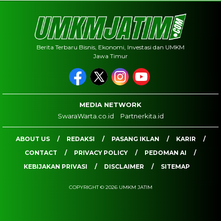
Berita Terbaru Bisnis, Ekonomi, Investasi dan UMKM
Jawa Timur
MEDIA NETWORK
SwaraWarta.co.id
Partnerkita.id
ABOUT US
REDAKSI
PASANG IKLAN
KARIR
CONTACT
PRIVACY POLICY
PEDOMAN AI
KEBIJAKAN PRIVASI
DISCLAIMER
SITEMAP
COPYRIGHT © 2026 UMKM JATIM