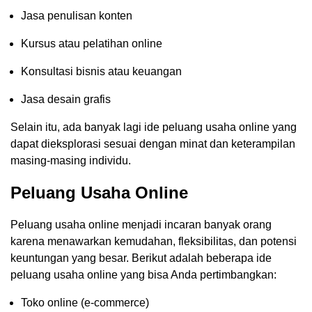
Jasa penulisan konten
Kursus atau pelatihan online
Konsultasi bisnis atau keuangan
Jasa desain grafis
Selain itu, ada banyak lagi ide peluang usaha online yang
dapat dieksplorasi sesuai dengan minat dan keterampilan
masing-masing individu.
Peluang Usaha Online
Peluang usaha online menjadi incaran banyak orang
karena menawarkan kemudahan, fleksibilitas, dan potensi
keuntungan yang besar. Berikut adalah beberapa ide
peluang usaha online yang bisa Anda pertimbangkan:
Toko online (e-commerce)