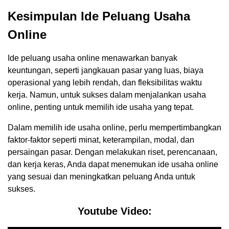
Kesimpulan Ide Peluang Usaha
Online
Ide peluang usaha online menawarkan banyak
keuntungan, seperti jangkauan pasar yang luas, biaya
operasional yang lebih rendah, dan fleksibilitas waktu
kerja. Namun, untuk sukses dalam menjalankan usaha
online, penting untuk memilih ide usaha yang tepat.
Dalam memilih ide usaha online, perlu mempertimbangkan
faktor-faktor seperti minat, keterampilan, modal, dan
persaingan pasar. Dengan melakukan riset, perencanaan,
dan kerja keras, Anda dapat menemukan ide usaha online
yang sesuai dan meningkatkan peluang Anda untuk
sukses.
Youtube Video: