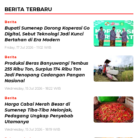
BERITA TERBARU
Berita
Bupati Sumenep Dorong Koperasi Go
Digital, Sebut Teknologi Jadi Kunci
Bertahan di Era Modern
Friday, 17 Jul 2026 - 11:02 WIB
Berita
Produksi Beras Banyuwangi Tembus
255 Ribu Ton, Surplus 174 Ribu Ton
Jadi Penopang Cadangan Pangan
Nasional
Wednesday, 15 Jul 2026 - 18:22 WIB
Berita
Harga Cabai Merah Besar di
Sumenep Tiba-Tiba Melonjak,
Pedagang Ungkap Penyebab
Utamanya
Wednesday, 15 Jul 2026 - 18:19 WIB