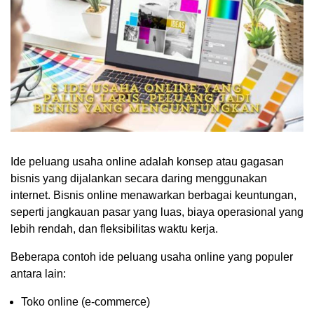
Ide peluang usaha online adalah konsep atau gagasan
bisnis yang dijalankan secara daring menggunakan
internet. Bisnis online menawarkan berbagai keuntungan,
seperti jangkauan pasar yang luas, biaya operasional yang
lebih rendah, dan fleksibilitas waktu kerja.
Beberapa contoh ide peluang usaha online yang populer
antara lain:
Toko online (e-commerce)