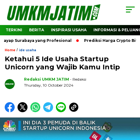
TERKINI
BERITA
INSPIRASI USAHA
INFORMASI & PELUAN
urabaya yang Profesional
Prediksi Harga Crypto Bitcoin: 
/
Home
ide usaha
Ketahui 5 Ide Usaha Startup
Unicorn yang Wajib Kamu Intip
Redaksi UMKM JATIM
- Redaksi
Thursday, 10 October 2024