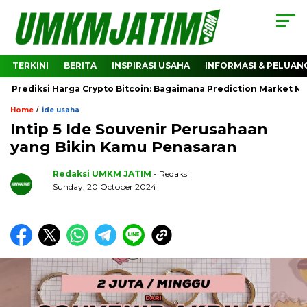
TERKINI
BERITA
INSPIRASI USAHA
INFORMASI & PELUAN
ksi Harga Crypto Bitcoin: Bagaimana Prediction Market Membant
/
Home
ide usaha
Intip 5 Ide Souvenir Perusahaan
yang Bikin Kamu Penasaran
Redaksi UMKM JATIM
- Redaksi
Sunday, 20 October 2024