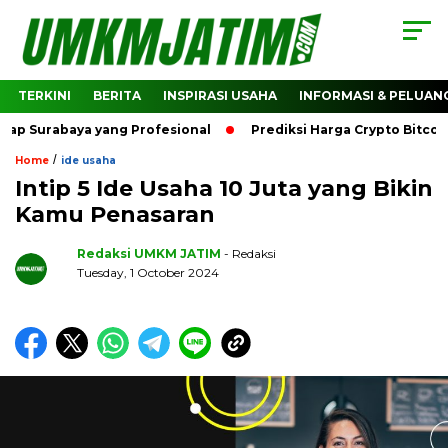
TERKINI
BERITA
INSPIRASI USAHA
INFORMASI & PELUAN
rabaya yang Profesional
Prediksi Harga Crypto Bitcoin: Ba
/
Home
ide usaha
Intip 5 Ide Usaha 10 Juta yang Bikin
Kamu Penasaran
Redaksi UMKM JATIM
- Redaksi
Tuesday, 1 October 2024