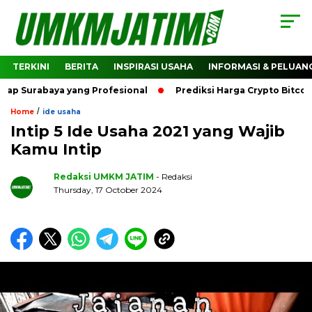
TERKINI
BERITA
INSPIRASI USAHA
INFORMASI & PELUAN
baya yang Profesional
Prediksi Harga Crypto Bitcoin: Bag
/
Home
ide usaha
Intip 5 Ide Usaha 2021 yang Wajib
Kamu Intip
Redaksi UMKM JATIM
- Redaksi
Thursday, 17 October 2024