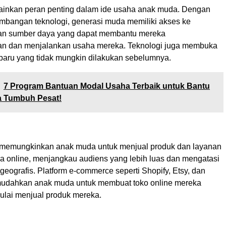
inkan peran penting dalam ide usaha anak muda. Dengan
mbangan teknologi, generasi muda memiliki akses ke
dan sumber daya yang dapat membantu mereka
 dan menjalankan usaha mereka. Teknologi juga membuka
 baru yang tidak mungkin dilakukan sebelumnya.
7 Program Bantuan Modal Usaha Terbaik untuk Bantu
 Tumbuh Pesat!
memungkinkan anak muda untuk menjual produk dan layanan
a online, menjangkau audiens yang lebih luas dan mengatasi
geografis. Platform e-commerce seperti Shopify, Etsy, dan
dahkan anak muda untuk membuat toko online mereka
mulai menjual produk mereka.