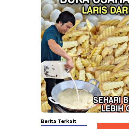
Berita Terkait