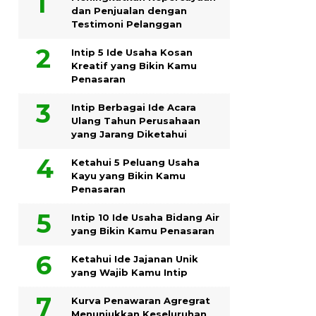
dan Penjualan dengan
Testimoni Pelanggan
Intip 5 Ide Usaha Kosan
Kreatif yang Bikin Kamu
Penasaran
Intip Berbagai Ide Acara
Ulang Tahun Perusahaan
yang Jarang Diketahui
Ketahui 5 Peluang Usaha
Kayu yang Bikin Kamu
Penasaran
Intip 10 Ide Usaha Bidang Air
yang Bikin Kamu Penasaran
Ketahui Ide Jajanan Unik
yang Wajib Kamu Intip
Kurva Penawaran Agregrat
Menunjukkan Keseluruhan