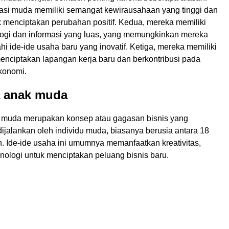
asi muda memiliki semangat kewirausahaan yang tinggi dan
k menciptakan perubahan positif. Kedua, mereka memiliki
logi dan informasi yang luas, yang memungkinkan mereka
hi ide-ide usaha baru yang inovatif. Ketiga, mereka memiliki
enciptakan lapangan kerja baru dan berkontribusi pada
konomi.
a anak muda
 muda merupakan konsep atau gagasan bisnis yang
ijalankan oleh individu muda, biasanya berusia antara 18
n. Ide-ide usaha ini umumnya memanfaatkan kreativitas,
knologi untuk menciptakan peluang bisnis baru.