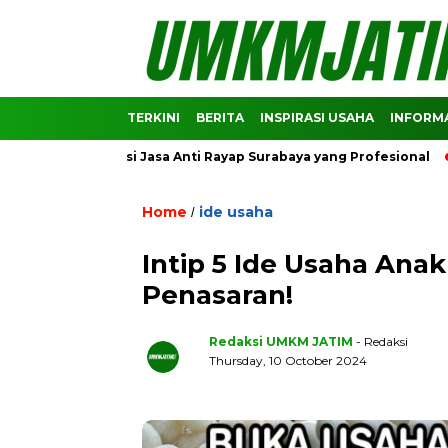
TERKINI
BERITA
INSPIRASI USAHA
INFORMA
ekomendasi Jasa Anti Rayap Surabaya yang Profesional
Pred
Home
ide usaha
/
Intip 5 Ide Usaha Ana
Penasaran!
Redaksi UMKM JATIM
- Redaksi
Thursday, 10 October 2024