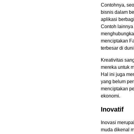
Contohnya, seo
bisnis dalam be
aplikasi berbag
Contoh lainnya
menghubungkan 
menciptakan Fa
terbesar di duni
Kreativitas sa
mereka untuk me
Hal ini juga m
yang belum per
menciptakan pe
ekonomi.
Inovatif
Inovasi merupa
muda dikenal me