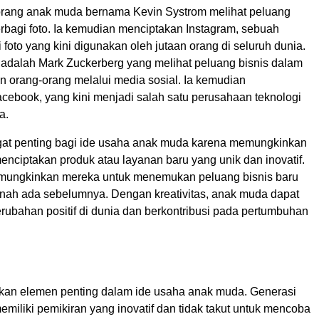
rang anak muda bernama Kevin Systrom melihat peluang
rbagi foto. Ia kemudian menciptakan Instagram, sebuah
i foto yang kini digunakan oleh jutaan orang di seluruh dunia.
 adalah Mark Zuckerberg yang melihat peluang bisnis dalam
orang-orang melalui media sosial. Ia kemudian
cebook, yang kini menjadi salah satu perusahaan teknologi
a.
ngat penting bagi ide usaha anak muda karena memungkinkan
nciptakan produk atau layanan baru yang unik dan inovatif.
emungkinkan mereka untuk menemukan peluang bisnis baru
nah ada sebelumnya. Dengan kreativitas, anak muda dapat
rubahan positif di dunia dan berkontribusi pada pertumbuhan
kan elemen penting dalam ide usaha anak muda. Generasi
miliki pemikiran yang inovatif dan tidak takut untuk mencoba