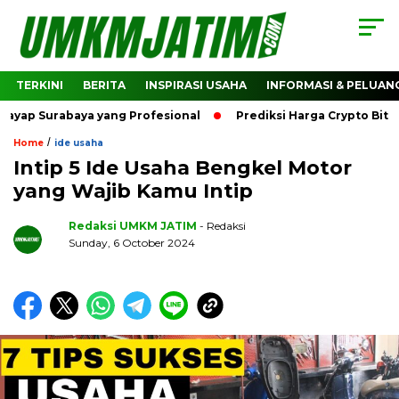
TERKINI
BERITA
INSPIRASI USAHA
INFORMASI & PELUAN
rabaya yang Profesional
Prediksi Harga Crypto Bitcoin: B
/
Home
ide usaha
Intip 5 Ide Usaha Bengkel Motor
yang Wajib Kamu Intip
Redaksi UMKM JATIM
- Redaksi
Sunday, 6 October 2024