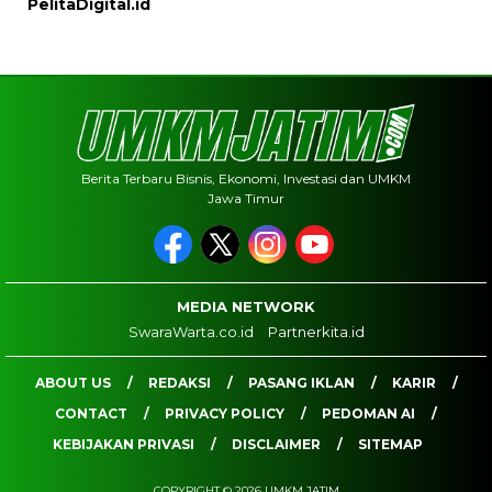
PelitaDigital.id
Berita Terbaru Bisnis, Ekonomi, Investasi dan UMKM
Jawa Timur
MEDIA NETWORK
SwaraWarta.co.id
Partnerkita.id
ABOUT US
REDAKSI
PASANG IKLAN
KARIR
CONTACT
PRIVACY POLICY
PEDOMAN AI
KEBIJAKAN PRIVASI
DISCLAIMER
SITEMAP
COPYRIGHT © 2026 UMKM JATIM