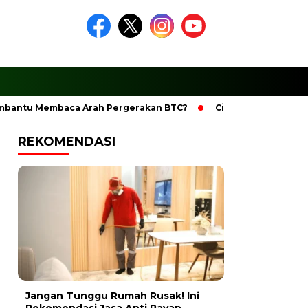
u Membaca Arah Pergerakan BTC?
Ciptakan Ramadhan Berke
REKOMENDASI
Jangan Tunggu Rumah Rusak! Ini
Rekomendasi Jasa Anti Rayap