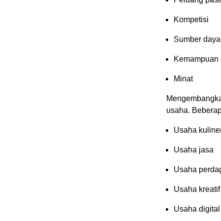
Kompetisi
Sumber daya
Kemampuan
Minat
Mengembangkan 
usaha. Beberapa
Usaha kuline
Usaha jasa
Usaha perda
Usaha kreatif
Usaha digital