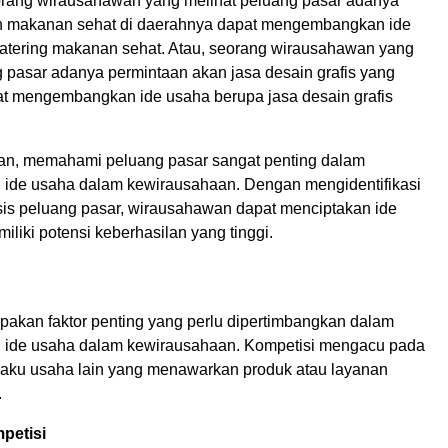
rang wirausahawan yang melihat peluang pasar adanya
n makanan sehat di daerahnya dapat mengembangkan ide
atering makanan sehat. Atau, seorang wirausahawan yang
g pasar adanya permintaan akan jasa desain grafis yang
at mengembangkan ide usaha berupa jasa desain grafis
an, memahami peluang pasar sangat penting dalam
ide usaha dalam kewirausahaan. Dengan mengidentifikasi
is peluang pasar, wirausahawan dapat menciptakan ide
liki potensi keberhasilan yang tinggi.
pakan faktor penting yang perlu dipertimbangkan dalam
ide usaha dalam kewirausahaan. Kompetisi mengacu pada
aku usaha lain yang menawarkan produk atau layanan
.
petisi