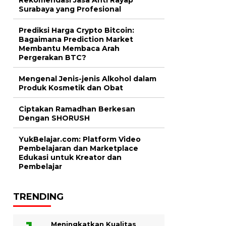
Surabaya yang Profesional
Prediksi Harga Crypto Bitcoin:
Bagaimana Prediction Market
Membantu Membaca Arah
Pergerakan BTC?
Mengenal Jenis-jenis Alkohol dalam
Produk Kosmetik dan Obat
Ciptakan Ramadhan Berkesan
Dengan SHORUSH
YukBelajar.com: Platform Video
Pembelajaran dan Marketplace
Edukasi untuk Kreator dan
Pembelajar
TRENDING
Meningkatkan Kualitas