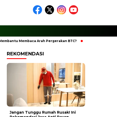
bantu Membaca Arah Pergerakan BTC?
Ciptakan Ramadhan Be
REKOMENDASI
Jangan Tunggu Rumah Rusak! Ini
Rekomendasi Jasa Anti Rayap