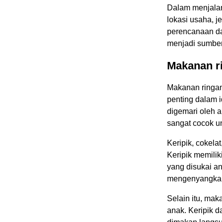
Dalam menjalan
lokasi usaha, j
perencanaan da
menjadi sumber
Makanan r
Makanan ringan 
penting dalam 
digemari oleh 
sangat cocok un
Keripik, cokelat
Keripik memilik
yang disukai an
mengenyangka
Selain itu, mak
anak. Keripik d