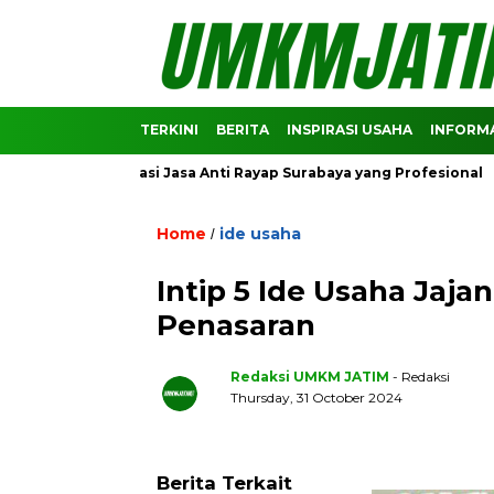
TERKINI
BERITA
INSPIRASI USAHA
INFORMA
 Rekomendasi Jasa Anti Rayap Surabaya yang Profesional
Pr
Home
ide usaha
/
Intip 5 Ide Usaha Jaj
Penasaran
Redaksi UMKM JATIM
- Redaksi
Thursday, 31 October 2024
Berita Terkait