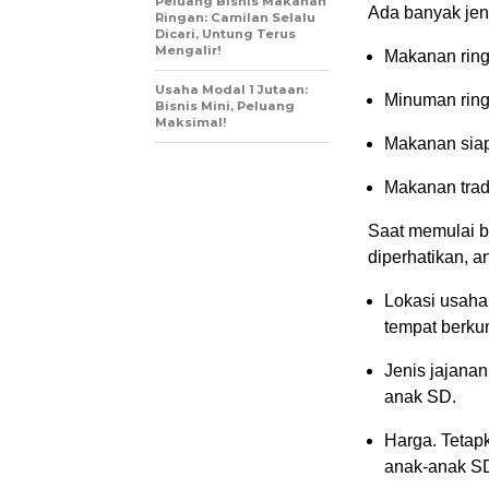
Peluang Bisnis Makanan
Ada banyak jeni
Ringan: Camilan Selalu
Dicari, Untung Terus
Mengalir!
Makanan ringa
Usaha Modal 1 Jutaan:
Minuman ring
Bisnis Mini, Peluang
Maksimal!
Makanan siap 
Makanan tradi
Saat memulai b
diperhatikan, an
Lokasi usaha.
tempat berku
Jenis jajanan
anak SD.
Harga. Tetap
anak-anak S