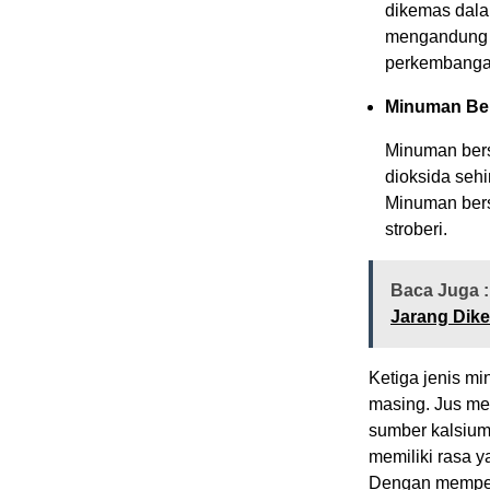
dikemas dala
mengandung k
perkembanga
Minuman Be
Minuman ber
dioksida seh
Minuman bers
stroberi.
Baca Juga :
Jarang Dike
Ketiga jenis m
masing. Jus mem
sumber kalsium
memiliki rasa 
Dengan mempert