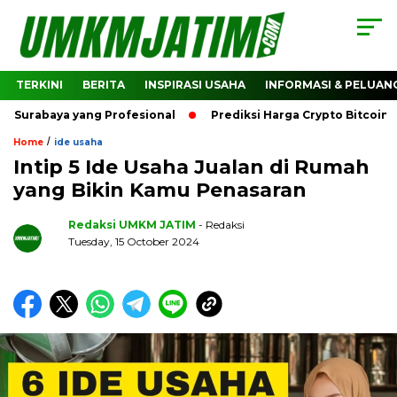
TERKINI
BERITA
INSPIRASI USAHA
INFORMASI & PELUAN
aya yang Profesional
Prediksi Harga Crypto Bitcoin: Baga
/
Home
ide usaha
Intip 5 Ide Usaha Jualan di Rumah
yang Bikin Kamu Penasaran
Redaksi UMKM JATIM
- Redaksi
Tuesday, 15 October 2024