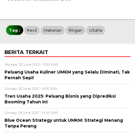
Tag :
Kecil
Makanan
Ringan
USaha
BERITA TERKAIT
Monday, 30 June 2025 - 13:00 WIB
Peluang Usaha Kuliner UMKM yang Selalu Diminati, Tak
Pernah Sepi!
Sunday, 29 June 2025 - 16:00 WIB
Tren Usaha 2025: Peluang Bisnis yang Diprediksi
Booming Tahun Ini
Sunday, 29 June 2025 - 14:00 WIB
Blue Ocean Strategy untuk UMKM: Strategi Menang
Tanpa Perang