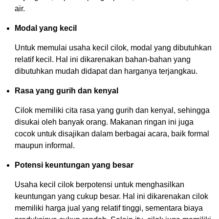
air.
Modal yang kecil
Untuk memulai usaha kecil cilok, modal yang dibutuhkan
relatif kecil. Hal ini dikarenakan bahan-bahan yang
dibutuhkan mudah didapat dan harganya terjangkau.
Rasa yang gurih dan kenyal
Cilok memiliki cita rasa yang gurih dan kenyal, sehingga
disukai oleh banyak orang. Makanan ringan ini juga
cocok untuk disajikan dalam berbagai acara, baik formal
maupun informal.
Potensi keuntungan yang besar
Usaha kecil cilok berpotensi untuk menghasilkan
keuntungan yang cukup besar. Hal ini dikarenakan cilok
memiliki harga jual yang relatif tinggi, sementara biaya