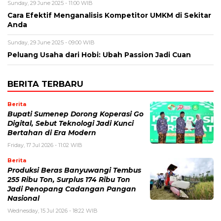
Sunday, 29 June 2025 - 11:00 WIB
Cara Efektif Menganalisis Kompetitor UMKM di Sekitar
Anda
Sunday, 29 June 2025 - 09:00 WIB
Peluang Usaha dari Hobi: Ubah Passion Jadi Cuan
BERITA TERBARU
Berita
Bupati Sumenep Dorong Koperasi Go
Digital, Sebut Teknologi Jadi Kunci
Bertahan di Era Modern
Friday, 17 Jul 2026 - 11:02 WIB
Berita
Produksi Beras Banyuwangi Tembus
255 Ribu Ton, Surplus 174 Ribu Ton
Jadi Penopang Cadangan Pangan
Nasional
Wednesday, 15 Jul 2026 - 18:22 WIB