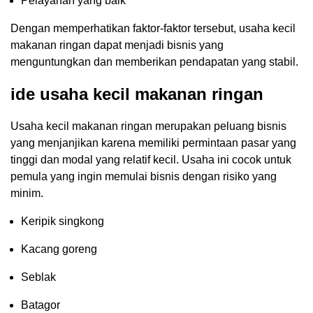
Pelayanan yang baik
Dengan memperhatikan faktor-faktor tersebut, usaha kecil
makanan ringan dapat menjadi bisnis yang
menguntungkan dan memberikan pendapatan yang stabil.
ide usaha kecil makanan ringan
Usaha kecil makanan ringan merupakan peluang bisnis
yang menjanjikan karena memiliki permintaan pasar yang
tinggi dan modal yang relatif kecil. Usaha ini cocok untuk
pemula yang ingin memulai bisnis dengan risiko yang
minim.
Keripik singkong
Kacang goreng
Seblak
Batagor