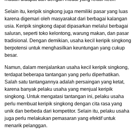
Selain itu, keripik singkong juga memiliki pasar yang luas
karena digemari oleh masyarakat dari berbagai kalangan
usia. Keripik singkong dapat dipasarkan melalui berbagai
saluran, seperti toko kelontong, warung makan, dan pasar
tradisional. Dengan demikian, usaha kecil keripik singkong
berpotensi untuk menghasilkan keuntungan yang cukup
besar.
Namun, dalam menjalankan usaha kecil keripik singkong,
terdapat beberapa tantangan yang perlu diperhatikan.
Salah satu tantangannya adalah persaingan yang ketat,
karena banyak pelaku usaha yang menjual keripik
singkong. Untuk mengatasi tantangan ini, pelaku usaha
perlu membuat keripik singkong dengan cita rasa yang
unik dan berbeda dari kompetitor. Selain itu, pelaku usaha
juga perlu melakukan pemasaran yang efektif untuk
menarik pelanggan.