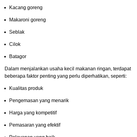
Kacang goreng
Makaroni goreng
Seblak
Cilok
Batagor
Dalam menjalankan usaha kecil makanan ringan, terdapat
beberapa faktor penting yang perlu diperhatikan, seperti:
Kualitas produk
Pengemasan yang menarik
Harga yang kompetitif
Pemasaran yang efektif