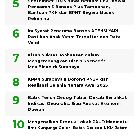
September 2025 Bawa Berkah! Cek Jadwal
Pencairan 5 Bansos Plus Tambahan,
Bantuan PKH dan BPNT Segera Masuk
Rekening
Ini Syarat Penerima Bansos ATENSI YAPI,
Pastikan Anak Yatim Terdaftar dan Data
Valid
Kisah Sukses Jonhansen dalam
Mengembangkan Bisnis Spencer’s
MealBlend di Surabaya
KPPN Surabaya II Dorong PNBP dan
Realisasi Belanja Negara Awal 2025
Batik Tenun Gedog Tuban Dekati Sertifikat
Indikasi Geografis, Siap Angkat Ekonomi
Daerah
Mengenalkan Produk Lokal: PAUD Madinatul
Ilmi Kunjungi Galeri Batik Diskop UKM Jatim