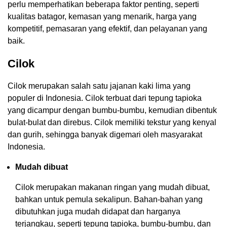
perlu memperhatikan beberapa faktor penting, seperti
kualitas batagor, kemasan yang menarik, harga yang
kompetitif, pemasaran yang efektif, dan pelayanan yang
baik.
Cilok
Cilok merupakan salah satu jajanan kaki lima yang
populer di Indonesia. Cilok terbuat dari tepung tapioka
yang dicampur dengan bumbu-bumbu, kemudian dibentuk
bulat-bulat dan direbus. Cilok memiliki tekstur yang kenyal
dan gurih, sehingga banyak digemari oleh masyarakat
Indonesia.
Mudah dibuat
Cilok merupakan makanan ringan yang mudah dibuat,
bahkan untuk pemula sekalipun. Bahan-bahan yang
dibutuhkan juga mudah didapat dan harganya
terjangkau, seperti tepung tapioka, bumbu-bumbu, dan