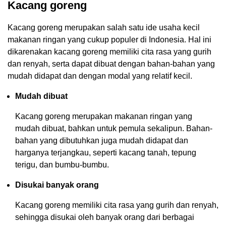
Kacang goreng
Kacang goreng merupakan salah satu ide usaha kecil
makanan ringan yang cukup populer di Indonesia. Hal ini
dikarenakan kacang goreng memiliki cita rasa yang gurih
dan renyah, serta dapat dibuat dengan bahan-bahan yang
mudah didapat dan dengan modal yang relatif kecil.
Mudah dibuat
Kacang goreng merupakan makanan ringan yang
mudah dibuat, bahkan untuk pemula sekalipun. Bahan-
bahan yang dibutuhkan juga mudah didapat dan
harganya terjangkau, seperti kacang tanah, tepung
terigu, dan bumbu-bumbu.
Disukai banyak orang
Kacang goreng memiliki cita rasa yang gurih dan renyah,
sehingga disukai oleh banyak orang dari berbagai