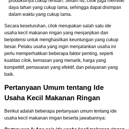
produksinya cukup rendah. Selain itu, cilok juga memiliki
daya tahan yang cukup lama, sehingga dapat disimpan
dalam waktu yang cukup lama.
Secara keseluruhan, cilok merupakan salah satu ide
usaha kecil makanan ringan yang menjanjikan dan
berpotensi untuk menghasilkan keuntungan yang cukup
besar. Pelaku usaha yang ingin menjalankan usaha ini
perlu memperhatikan beberapa faktor penting, seperti
kualitas cilok, kemasan yang menarik, harga yang
kompetitif, pemasaran yang efektif, dan pelayanan yang
baik.
Pertanyaan Umum tentang Ide
Usaha Kecil Makanan Ringan
Berikut adalah beberapa pertanyaan umum tentang ide
usaha kecil makanan ringan beserta jawabannya: