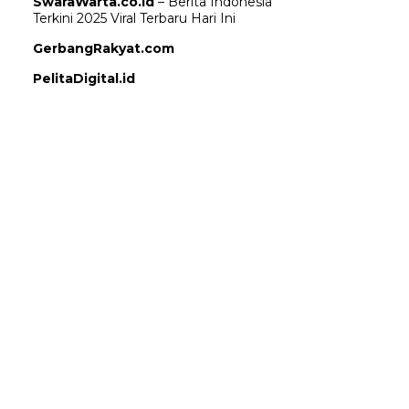
SwaraWarta.co.id
– Berita Indonesia
Terkini 2025 Viral Terbaru Hari Ini
GerbangRakyat.com
PelitaDigital.id