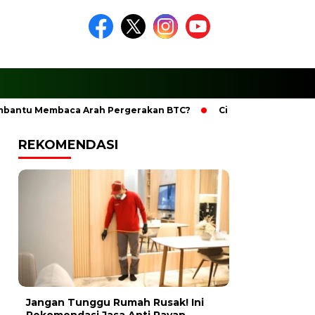
u Membaca Arah Pergerakan BTC?
Ciptakan Ramadhan Berke
REKOMENDASI
Jangan Tunggu Rumah Rusak! Ini
Rekomendasi Jasa Anti Rayap