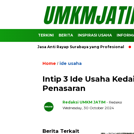
TERKINI
BERITA
INSPIRASI USAHA
INFORMA
omendasi Jasa Anti Rayap Surabaya yang Profesional
Predik
Home
ide usaha
/
Intip 3 Ide Usaha Ked
Penasaran
Redaksi UMKM JATIM
- Redaksi
Wednesday, 30 October 2024
Berita Terkait