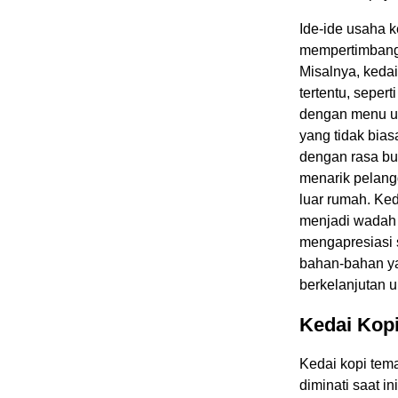
Ide-ide usaha k
mempertimbangk
Misalnya, keda
tertentu, sepert
dengan menu un
yang tidak bia
dengan rasa bu
menarik pelang
luar rumah. Ke
menjadi wadah 
mengapresiasi 
bahan-bahan ya
berkelanjutan 
Kedai Kopi
Kedai kopi tem
diminati saat i