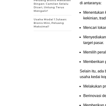
Peluang Bisnis Makanan
di antaranya:
Ringan: Camilan Selalu
Dicari, Untung Terus
Mengalir!
Menentukan k
kekinian, tra
Usaha Modal 1 Jutaan:
Bisnis Mini, Peluang
Maksimal!
Mencari loka
Menyediakan 
target pasar.
Memilih peral
Memberikan 
Selain itu, ad
usaha kedai kop
Melakukan pro
Berinovasi d
Memberikan p