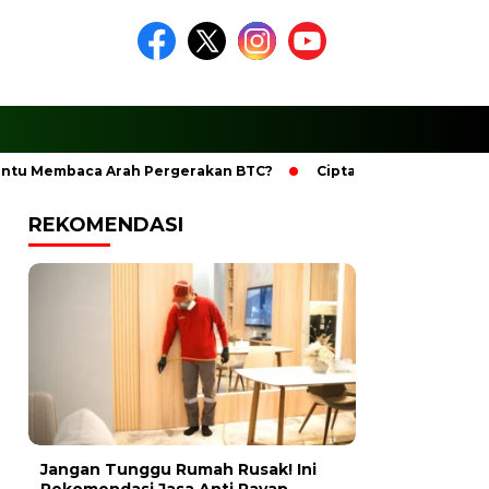
embaca Arah Pergerakan BTC?
Ciptakan Ramadhan Berkesan
REKOMENDASI
Jangan Tunggu Rumah Rusak! Ini
Rekomendasi Jasa Anti Rayap