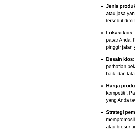
Jenis produk
atau jasa yan
tersebut dimi
Lokasi kios:
pasar Anda. P
pinggir jalan
Desain kios:
perhatian pe
baik, dan tata
Harga produk
kompetitif. P
yang Anda ta
Strategi pe
mempromosika
atau brosur 