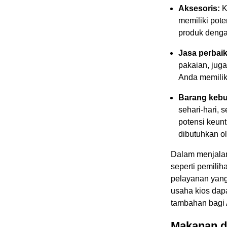
Aksesoris:
K
memiliki pote
produk dengan
Jasa perbai
pakaian, juga
Anda memiliki
Barang kebut
sehari-hari, 
potensi keunt
dibutuhkan o
Dalam menjalan
seperti pemilih
pelayanan yang
usaha kios dap
tambahan bagi
Makanan 