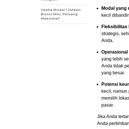
Modal yang re
Usaha Modal 1 Jutaan:
Bisnis Mini, Peluang
kecil dibandi
Maksimal!
Fleksibilitas 
strategis, s
Anda.
Operasional
yang lebih s
Anda tidak p
yang besar.
Potensi keun
kecil, namun 
memilih loka
pasar.
Jika Anda terta
Anda pertimban