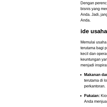
Dengan perenca
bisnis yang m
Anda. Jadi, ja
Anda.
ide usaha
Memulai usaha 
terutama bagi 
kecil dan oper
keuntungan yang
menjadi inspira
Makanan da
terutama di l
perkantoran.
Pakaian:
Kios
Anda menjual