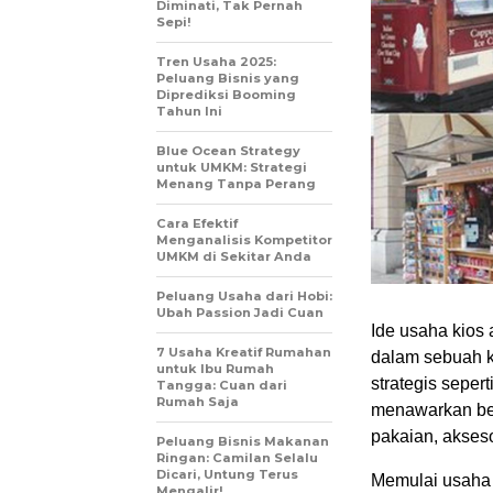
Diminati, Tak Pernah
Sepi!
Tren Usaha 2025:
Peluang Bisnis yang
Diprediksi Booming
Tahun Ini
Blue Ocean Strategy
untuk UMKM: Strategi
Menang Tanpa Perang
Cara Efektif
Menganalisis Kompetitor
UMKM di Sekitar Anda
Peluang Usaha dari Hobi:
Ubah Passion Jadi Cuan
Ide usaha kios
7 Usaha Kreatif Rumahan
dalam sebuah ki
untuk Ibu Rumah
strategis sepert
Tangga: Cuan dari
Rumah Saja
menawarkan ber
pakaian, akseso
Peluang Bisnis Makanan
Ringan: Camilan Selalu
Dicari, Untung Terus
Memulai usaha 
Mengalir!