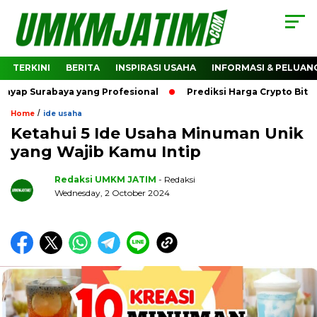
TERKINI
BERITA
INSPIRASI USAHA
INFORMASI & PELUAN
rabaya yang Profesional
Prediksi Harga Crypto Bitcoin: Ba
/
Home
ide usaha
Ketahui 5 Ide Usaha Minuman Unik
yang Wajib Kamu Intip
Redaksi UMKM JATIM
- Redaksi
Wednesday, 2 October 2024