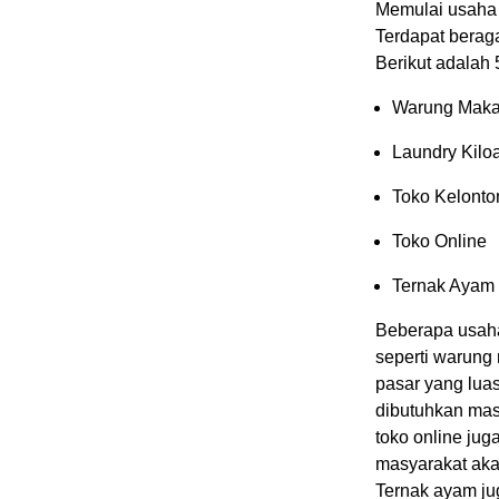
Memulai usaha 
Terdapat berag
Berikut adalah 
Warung Mak
Laundry Kilo
Toko Kelonto
Toko Online
Ternak Ayam
Beberapa usaha
seperti warung
pasar yang lua
dibutuhkan mas
toko online ju
masyarakat aka
Ternak ayam ju