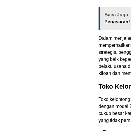
Baca Juga :
Penasaran!
Dalam menjalan
memperhatikan b
strategis, pen
yang baik kepa
pelaku usaha d
kiloan dan mem
Toko Kelo
Toko kelontong
dengan modal 20
cukup besar ka
yang tidak pern