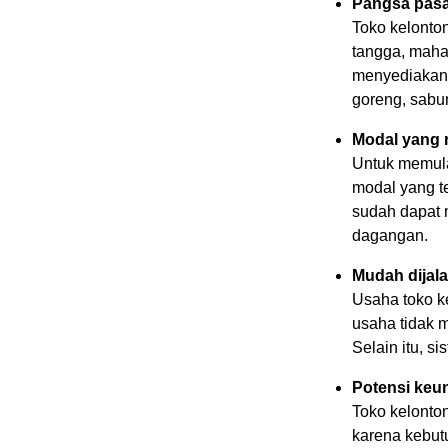
Pangsa pasa
Toko kelonton
tangga, mahas
menyediakan 
goreng, sabu
Modal yang re
Untuk memula
modal yang te
sudah dapat 
dagangan.
Mudah dijal
Usaha toko k
usaha tidak 
Selain itu, s
Potensi keu
Toko kelonton
karena kebut