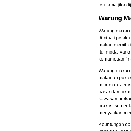
terutama jika 
Warung M
Warung makan m
diminati pelak
makan memiliki
itu, modal yang
kemampuan fina
Warung makan s
makanan pokok 
minuman. Jenis
pasar dan loka
kawasan perkan
praktis, semen
menyajikan men
Keuntungan da