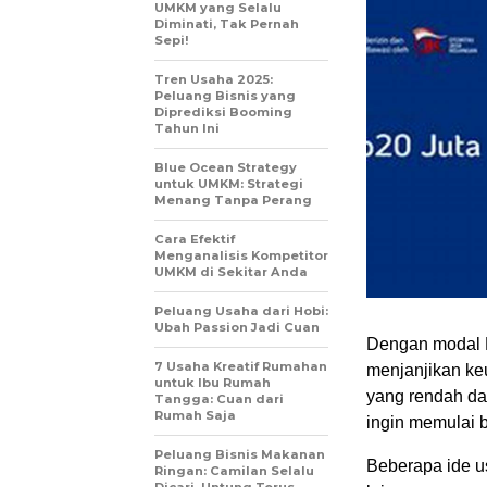
UMKM yang Selalu
Diminati, Tak Pernah
Sepi!
Tren Usaha 2025:
Peluang Bisnis yang
Diprediksi Booming
Tahun Ini
Blue Ocean Strategy
untuk UMKM: Strategi
Menang Tanpa Perang
Cara Efektif
Menganalisis Kompetitor
UMKM di Sekitar Anda
Peluang Usaha dari Hobi:
Ubah Passion Jadi Cuan
Dengan modal R
7 Usaha Kreatif Rumahan
menjanjikan keu
untuk Ibu Rumah
yang rendah da
Tangga: Cuan dari
Rumah Saja
ingin memulai b
Peluang Bisnis Makanan
Beberapa ide u
Ringan: Camilan Selalu