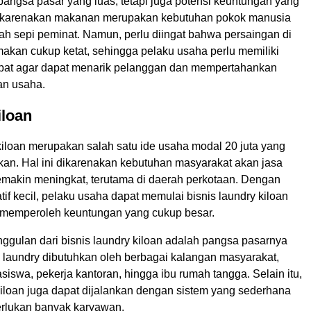
pangsa pasar yang luas, tetapi juga potensi keuntungan yang
 dikarenakan makanan merupakan kebutuhan pokok manusia
ah sepi peminat. Namun, perlu diingat bahwa persaingan di
makan cukup ketat, sehingga pelaku usaha perlu memiliki
tepat agar dapat menarik pelanggan dan mempertahankan
an usaha.
iloan
kiloan merupakan salah satu ide usaha modal 20 juta yang
kan. Hal ini dikarenakan kebutuhan masyarakat akan jasa
emakin meningkat, terutama di daerah perkotaan. Dengan
tif kecil, pelaku usaha dapat memulai bisnis laundry kiloan
 memperoleh keuntungan yang cukup besar.
ggulan dari bisnis laundry kiloan adalah pangsa pasarnya
a laundry dibutuhkan oleh berbagai kalangan masyarakat,
siswa, pekerja kantoran, hingga ibu rumah tangga. Selain itu,
kiloan juga dapat dijalankan dengan sistem yang sederhana
rlukan banyak karyawan.