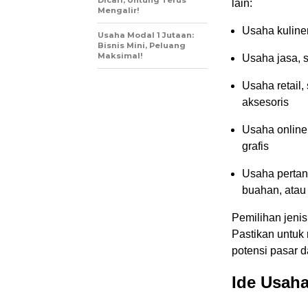
Dicari, Untung Terus
lain:
Mengalir!
Usaha kuline
Usaha Modal 1 Jutaan:
Bisnis Mini, Peluang
Maksimal!
Usaha jasa, s
Usaha retail,
aksesoris
Usaha online,
grafis
Usaha pertan
buahan, atau
Pemilihan jenis
Pastikan untuk 
potensi pasar d
Ide Usaha