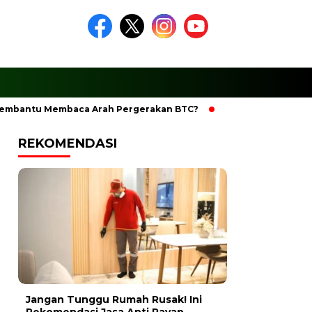
antu Membaca Arah Pergerakan BTC?
Ciptakan Ramadhan Be
REKOMENDASI
Jangan Tunggu Rumah Rusak! Ini
Rekomendasi Jasa Anti Rayap