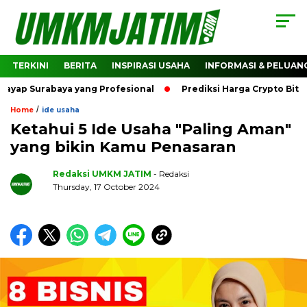
TERKINI
BERITA
INSPIRASI USAHA
INFORMASI & PELUAN
rabaya yang Profesional
Prediksi Harga Crypto Bitcoin: B
/
Home
ide usaha
Ketahui 5 Ide Usaha "Paling Aman"
yang bikin Kamu Penasaran
Redaksi UMKM JATIM
- Redaksi
Thursday, 17 October 2024