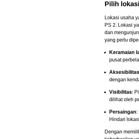
Pilih lokas
Lokasi usaha ya
PS 2. Lokasi 
dan mengunjung
yang perlu dipe
Keramaian la
pusat perbel
Aksesibilita
dengan kenda
Visibilitas
: P
dilihat oleh 
Persaingan
:
Hindari lokas
Dengan memilih