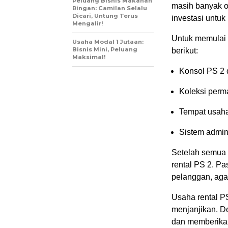
Peluang Bisnis Makanan
masih banyak o
Ringan: Camilan Selalu
Dicari, Untung Terus
investasi untuk 
Mengalir!
Untuk memulai 
Usaha Modal 1 Jutaan:
Bisnis Mini, Peluang
berikut:
Maksimal!
Konsol PS 2 
Koleksi perm
Tempat usah
Sistem admini
Setelah semua 
rental PS 2. P
pelanggan, aga
Usaha rental P
menjanjikan. D
dan memberika