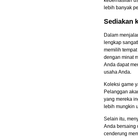
keberhasilan us
lebih banyak p
Sediakan 
Dalam menjalan
lengkap sangat
memilih tempat
dengan minat m
Anda dapat men
usaha Anda.
Koleksi game y
Pelanggan aka
yang mereka in
lebih mungkin u
Selain itu, me
Anda bersaing 
cenderung memil