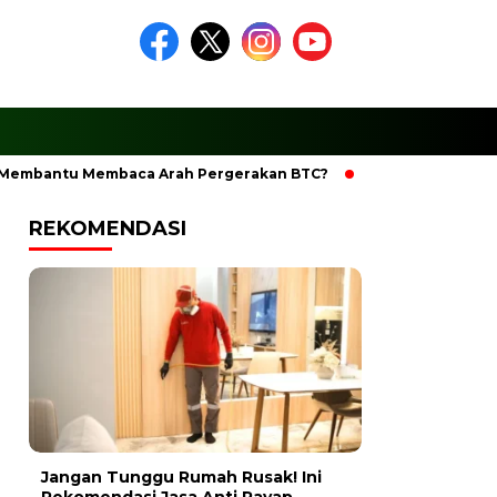
mbantu Membaca Arah Pergerakan BTC?
Ciptakan Ramadhan 
REKOMENDASI
Jangan Tunggu Rumah Rusak! Ini
Rekomendasi Jasa Anti Rayap