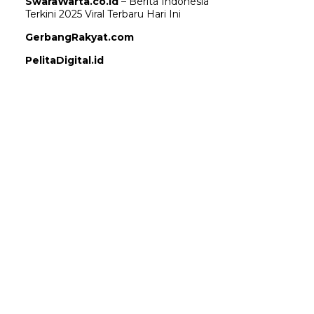
SwaraWarta.co.id
– Berita Indonesia
Terkini 2025 Viral Terbaru Hari Ini
GerbangRakyat.com
PelitaDigital.id