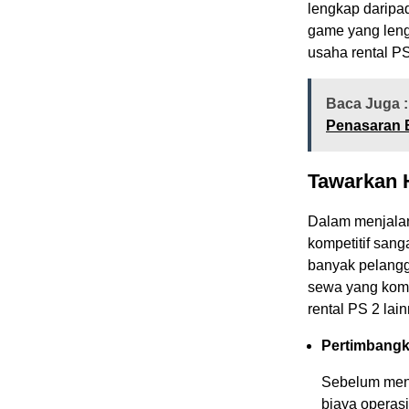
lengkap daripad
game yang leng
usaha rental PS
Baca Juga :
Penasaran 
Tawarkan 
Dalam menjalan
kompetitif sang
banyak pelangg
sewa yang komp
rental PS 2 lai
Pertimbangk
Sebelum men
biaya operasi