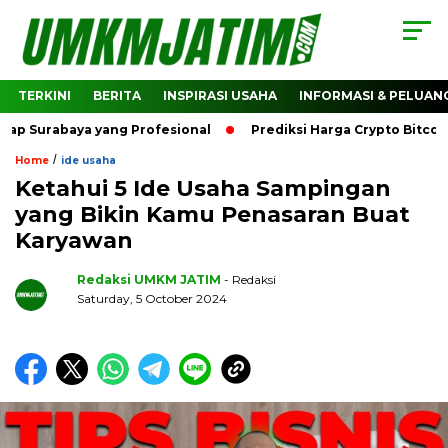
TERKINI
BERITA
INSPIRASI USAHA
INFORMASI & PELUAN
baya yang Profesional
Prediksi Harga Crypto Bitcoin: Bag
/
Home
ide usaha
Ketahui 5 Ide Usaha Sampingan
yang Bikin Kamu Penasaran Buat
Karyawan
Redaksi UMKM JATIM
- Redaksi
Saturday, 5 October 2024