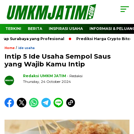
TERKINI
BERITA
INSPIRASI USAHA
INFORMASI & PELUAN
abaya yang Profesional
Prediksi Harga Crypto Bitcoin: Ba
/
Home
ide usaha
Intip 5 Ide Usaha Sempol Saus
yang Wajib Kamu Intip
Redaksi UMKM JATIM
- Redaksi
Thursday, 24 October 2024