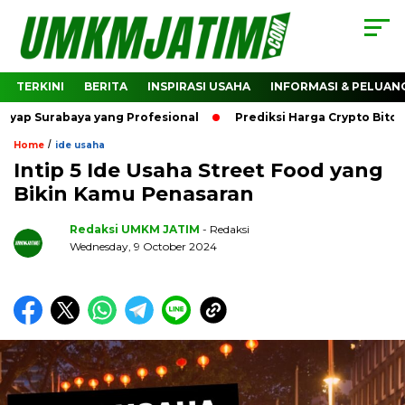
TERKINI
BERITA
INSPIRASI USAHA
INFORMASI & PELUAN
rabaya yang Profesional
Prediksi Harga Crypto Bitcoin: B
/
Home
ide usaha
Intip 5 Ide Usaha Street Food yang
Bikin Kamu Penasaran
Redaksi UMKM JATIM
- Redaksi
Wednesday, 9 October 2024