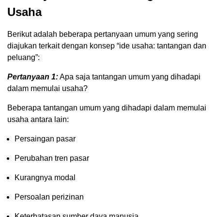
Usaha
Berikut adalah beberapa pertanyaan umum yang sering
diajukan terkait dengan konsep “ide usaha: tantangan dan
peluang”:
Pertanyaan 1:
Apa saja tantangan umum yang dihadapi
dalam memulai usaha?
Beberapa tantangan umum yang dihadapi dalam memulai
usaha antara lain:
Persaingan pasar
Perubahan tren pasar
Kurangnya modal
Persoalan perizinan
Keterbatasan sumber daya manusia