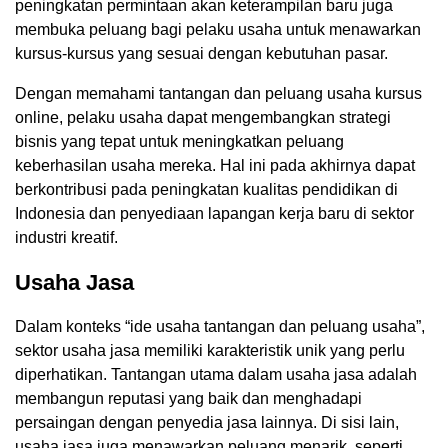
peningkatan permintaan akan keterampilan baru juga
membuka peluang bagi pelaku usaha untuk menawarkan
kursus-kursus yang sesuai dengan kebutuhan pasar.
Dengan memahami tantangan dan peluang usaha kursus
online, pelaku usaha dapat mengembangkan strategi
bisnis yang tepat untuk meningkatkan peluang
keberhasilan usaha mereka. Hal ini pada akhirnya dapat
berkontribusi pada peningkatan kualitas pendidikan di
Indonesia dan penyediaan lapangan kerja baru di sektor
industri kreatif.
Usaha Jasa
Dalam konteks “ide usaha tantangan dan peluang usaha”,
sektor usaha jasa memiliki karakteristik unik yang perlu
diperhatikan. Tantangan utama dalam usaha jasa adalah
membangun reputasi yang baik dan menghadapi
persaingan dengan penyedia jasa lainnya. Di sisi lain,
usaha jasa juga menawarkan peluang menarik, seperti