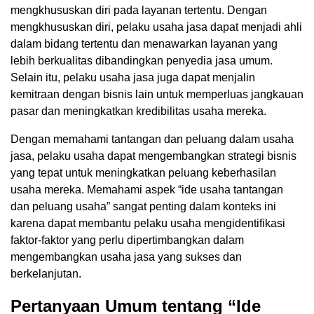
mengkhususkan diri pada layanan tertentu. Dengan
mengkhususkan diri, pelaku usaha jasa dapat menjadi ahli
dalam bidang tertentu dan menawarkan layanan yang
lebih berkualitas dibandingkan penyedia jasa umum.
Selain itu, pelaku usaha jasa juga dapat menjalin
kemitraan dengan bisnis lain untuk memperluas jangkauan
pasar dan meningkatkan kredibilitas usaha mereka.
Dengan memahami tantangan dan peluang dalam usaha
jasa, pelaku usaha dapat mengembangkan strategi bisnis
yang tepat untuk meningkatkan peluang keberhasilan
usaha mereka. Memahami aspek “ide usaha tantangan
dan peluang usaha” sangat penting dalam konteks ini
karena dapat membantu pelaku usaha mengidentifikasi
faktor-faktor yang perlu dipertimbangkan dalam
mengembangkan usaha jasa yang sukses dan
berkelanjutan.
Pertanyaan Umum tentang “Ide