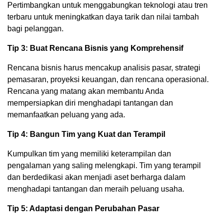
Pertimbangkan untuk menggabungkan teknologi atau tren
terbaru untuk meningkatkan daya tarik dan nilai tambah
bagi pelanggan.
Tip 3: Buat Rencana Bisnis yang Komprehensif
Rencana bisnis harus mencakup analisis pasar, strategi
pemasaran, proyeksi keuangan, dan rencana operasional.
Rencana yang matang akan membantu Anda
mempersiapkan diri menghadapi tantangan dan
memanfaatkan peluang yang ada.
Tip 4: Bangun Tim yang Kuat dan Terampil
Kumpulkan tim yang memiliki keterampilan dan
pengalaman yang saling melengkapi. Tim yang terampil
dan berdedikasi akan menjadi aset berharga dalam
menghadapi tantangan dan meraih peluang usaha.
Tip 5: Adaptasi dengan Perubahan Pasar