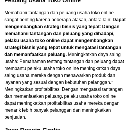
Peluang Usaha Toko Online
Memahami tantangan dan peluang usaha toko online
sangat penting karena beberapa alasan, antara lain:
Dapat
mengembangkan strategi bisnis yang tepat: Dengan
memahami tantangan dan peluang yang dihadapi,
pelaku usaha toko online dapat mengembangkan
strategi bisnis yang tepat untuk mengatasi tantangan
dan memanfaatkan peluang.
Meningkatkan daya saing
usaha: Pemahaman tentang tantangan dan peluang dapat
membantu pelaku usaha toko online meningkatkan daya
saing usaha mereka dengan menawarkan produk dan
layanan yang sesuai dengan kebutuhan pelanggan.*
Meningkatkan profitabilitas: Dengan mengatasi tantangan
dan memanfaatkan peluang, pelaku usaha toko online
dapat meningkatkan profitabilitas usaha mereka dengan
menarik lebih banyak pelanggan dan meningkatkan
penjualan.