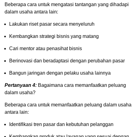
Beberapa cara untuk mengatasi tantangan yang dihadapi
dalam usaha antara lain:
Lakukan riset pasar secara menyeluruh
Kembangkan strategi bisnis yang matang
Cari mentor atau penasihat bisnis
Berinovasi dan beradaptasi dengan perubahan pasar
Bangun jaringan dengan pelaku usaha lainnya
Pertanyaan 4:
Bagaimana cara memanfaatkan peluang
dalam usaha?
Beberapa cara untuk memanfaatkan peluang dalam usaha
antara lain:
Identifikasi tren pasar dan kebutuhan pelanggan
Kembangkan produk atau layanan yang sesuai dengan