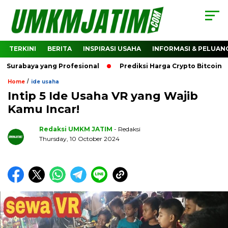
TERKINI
BERITA
INSPIRASI USAHA
INFORMASI & PELUAN
ya yang Profesional
Prediksi Harga Crypto Bitcoin: Bagaim
/
Home
ide usaha
Intip 5 Ide Usaha VR yang Wajib
Kamu Incar!
Redaksi UMKM JATIM
- Redaksi
Thursday, 10 October 2024