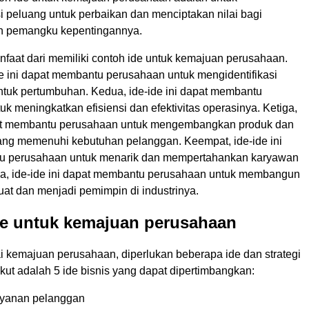
i peluang untuk perbaikan dan menciptakan nilai bagi
n pemangku kepentingannya.
faat dari memiliki contoh ide untuk kemajuan perusahaan.
de ini dapat membantu perusahaan untuk mengidentifikasi
ntuk pertumbuhan. Kedua, ide-ide ini dapat membantu
k meningkatkan efisiensi dan efektivitas operasinya. Ketiga,
pat membantu perusahaan untuk mengembangkan produk dan
ang memenuhi kebutuhan pelanggan. Keempat, ide-ide ini
u perusahaan untuk menarik dan mempertahankan karyawan
ma, ide-ide ini dapat membantu perusahaan untuk membangun
uat dan menjadi pemimpin di industrinya.
de untuk kemajuan perusahaan
 kemajuan perusahaan, diperlukan beberapa ide dan strategi
ikut adalah 5 ide bisnis yang dapat dipertimbangkan:
ayanan pelanggan