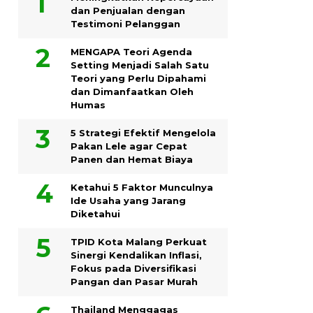
dan Penjualan dengan
Testimoni Pelanggan
MENGAPA Teori Agenda
Setting Menjadi Salah Satu
Teori yang Perlu Dipahami
dan Dimanfaatkan Oleh
Humas
5 Strategi Efektif Mengelola
Pakan Lele agar Cepat
Panen dan Hemat Biaya
Ketahui 5 Faktor Munculnya
Ide Usaha yang Jarang
Diketahui
TPID Kota Malang Perkuat
Sinergi Kendalikan Inflasi,
Fokus pada Diversifikasi
Pangan dan Pasar Murah
Thailand Menggagas