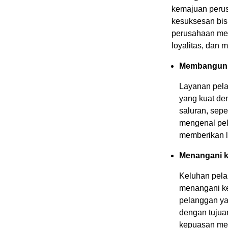
kemajuan perus
kesuksesan bis
perusahaan me
loyalitas, dan
Membangun 
Layanan pel
yang kuat den
saluran, sepe
mengenal pel
memberikan l
Menangani k
Keluhan pela
menangani ke
pelanggan ya
dengan tujua
kepuasan me