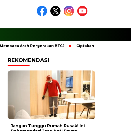
aca Arah Pergerakan BTC?
Ciptakan Ramadhan Berkesan De
REKOMENDASI
Jangan Tunggu Rumah Rusak! Ini
Rekomendasi Jasa Anti Rayap