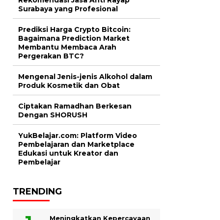
Surabaya yang Profesional
Prediksi Harga Crypto Bitcoin:
Bagaimana Prediction Market
Membantu Membaca Arah
Pergerakan BTC?
Mengenal Jenis-jenis Alkohol dalam
Produk Kosmetik dan Obat
Ciptakan Ramadhan Berkesan
Dengan SHORUSH
YukBelajar.com: Platform Video
Pembelajaran dan Marketplace
Edukasi untuk Kreator dan
Pembelajar
TRENDING
Meningkatkan Kepercayaan