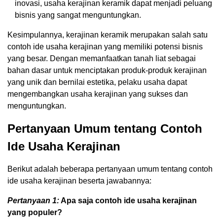
inovasi, usaha kerajinan keramik dapat menjadi peluang
bisnis yang sangat menguntungkan.
Kesimpulannya, kerajinan keramik merupakan salah satu
contoh ide usaha kerajinan yang memiliki potensi bisnis
yang besar. Dengan memanfaatkan tanah liat sebagai
bahan dasar untuk menciptakan produk-produk kerajinan
yang unik dan bernilai estetika, pelaku usaha dapat
mengembangkan usaha kerajinan yang sukses dan
menguntungkan.
Pertanyaan Umum tentang Contoh
Ide Usaha Kerajinan
Berikut adalah beberapa pertanyaan umum tentang contoh
ide usaha kerajinan beserta jawabannya:
Pertanyaan 1:
Apa saja contoh ide usaha kerajinan
yang populer?