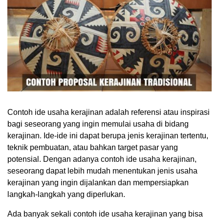
Contoh ide usaha kerajinan adalah referensi atau inspirasi
bagi seseorang yang ingin memulai usaha di bidang
kerajinan. Ide-ide ini dapat berupa jenis kerajinan tertentu,
teknik pembuatan, atau bahkan target pasar yang
potensial. Dengan adanya contoh ide usaha kerajinan,
seseorang dapat lebih mudah menentukan jenis usaha
kerajinan yang ingin dijalankan dan mempersiapkan
langkah-langkah yang diperlukan.
Ada banyak sekali contoh ide usaha kerajinan yang bisa