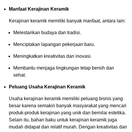
Manfaat Kerajinan Keramik
Kerajinan keramik memiliki banyak manfaat, antara lain:
Melestarikan budaya dan tradisi.
Menciptakan lapangan pekerjaan baru.
Meningkatkan kreativitas dan inovasi.
Membantu menjaga lingkungan tetap bersih dan
sehat.
Peluang Usaha Kerajinan Keramik
Usaha kerajinan keramik memiliki peluang bisnis yang
besar karena semakin banyak masyarakat yang mencari
produk-produk kerajinan yang unik dan bernilai estetika.
Selain itu, bahan baku untuk kerajinan keramik juga
mudah didapat dan relatif murah. Dengan kreativitas dan