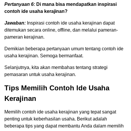
Pertanyaan 6:
Di mana bisa mendapatkan inspirasi
contoh ide usaha kerajinan?
Jawaban:
Inspirasi contoh ide usaha kerajinan dapat
ditemukan secara online, offline, dan melalui pameran-
pameran kerajinan.
Demikian beberapa pertanyaan umum tentang contoh ide
usaha kerajinan. Semoga bermanfaat.
Selanjutnya, kita akan membahas tentang strategi
pemasaran untuk usaha kerajinan.
Tips Memilih Contoh Ide Usaha
Kerajinan
Memilih contoh ide usaha kerajinan yang tepat sangat
penting untuk keberhasilan usaha. Berikut adalah
beberapa tips yang dapat membantu Anda dalam memilih