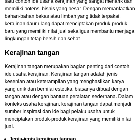
satu contoh ide usaha kerajinan yang sangat menarik dan
memiliki potensi bisnis yang besar. Dengan memanfaatkan
bahan-bahan bekas atau limbah yang tidak terpakai,
kerajinan daur ulang dapat menciptakan produk-produk
baru yang memiliki nilai jual sekaligus membantu menjaga
lingkungan tetap bersih dan sehat.
Kerajinan tangan
Kerajinan tangan merupakan bagian penting dari contoh
ide usaha kerajinan. Kerajinan tangan adalah jenis
kesenian atau keterampilan yang menghasilkan karya
yang unik dan bernilai estetika, biasanya dibuat dengan
tangan atau dengan bantuan peralatan sederhana. Dalam
konteks usaha kerajinan, kerajinan tangan dapat menjadi
sumber inspirasi dan ide bagi pelaku usaha untuk
menciptakan produk-produk kerajinan yang memiliki nilai
jual.
Jenis-jenis kerajinan tangan