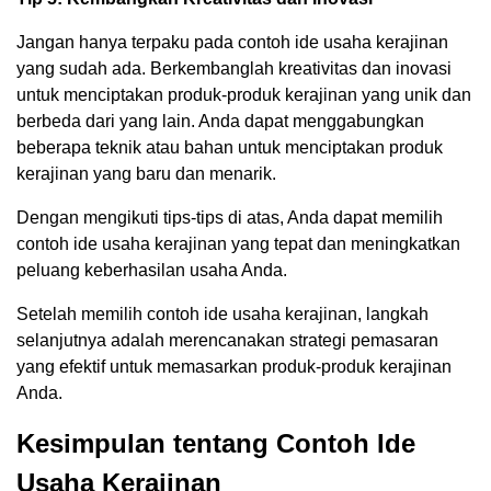
Jangan hanya terpaku pada contoh ide usaha kerajinan
yang sudah ada. Berkembanglah kreativitas dan inovasi
untuk menciptakan produk-produk kerajinan yang unik dan
berbeda dari yang lain. Anda dapat menggabungkan
beberapa teknik atau bahan untuk menciptakan produk
kerajinan yang baru dan menarik.
Dengan mengikuti tips-tips di atas, Anda dapat memilih
contoh ide usaha kerajinan yang tepat dan meningkatkan
peluang keberhasilan usaha Anda.
Setelah memilih contoh ide usaha kerajinan, langkah
selanjutnya adalah merencanakan strategi pemasaran
yang efektif untuk memasarkan produk-produk kerajinan
Anda.
Kesimpulan tentang Contoh Ide
Usaha Kerajinan