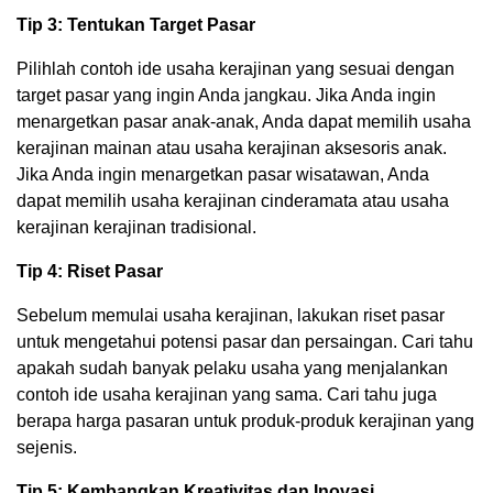
Tip 3: Tentukan Target Pasar
Pilihlah contoh ide usaha kerajinan yang sesuai dengan
target pasar yang ingin Anda jangkau. Jika Anda ingin
menargetkan pasar anak-anak, Anda dapat memilih usaha
kerajinan mainan atau usaha kerajinan aksesoris anak.
Jika Anda ingin menargetkan pasar wisatawan, Anda
dapat memilih usaha kerajinan cinderamata atau usaha
kerajinan kerajinan tradisional.
Tip 4: Riset Pasar
Sebelum memulai usaha kerajinan, lakukan riset pasar
untuk mengetahui potensi pasar dan persaingan. Cari tahu
apakah sudah banyak pelaku usaha yang menjalankan
contoh ide usaha kerajinan yang sama. Cari tahu juga
berapa harga pasaran untuk produk-produk kerajinan yang
sejenis.
Tip 5: Kembangkan Kreativitas dan Inovasi