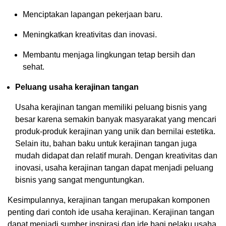
Menciptakan lapangan pekerjaan baru.
Meningkatkan kreativitas dan inovasi.
Membantu menjaga lingkungan tetap bersih dan
sehat.
Peluang usaha kerajinan tangan
Usaha kerajinan tangan memiliki peluang bisnis yang
besar karena semakin banyak masyarakat yang mencari
produk-produk kerajinan yang unik dan bernilai estetika.
Selain itu, bahan baku untuk kerajinan tangan juga
mudah didapat dan relatif murah. Dengan kreativitas dan
inovasi, usaha kerajinan tangan dapat menjadi peluang
bisnis yang sangat menguntungkan.
Kesimpulannya, kerajinan tangan merupakan komponen
penting dari contoh ide usaha kerajinan. Kerajinan tangan
dapat menjadi sumber inspirasi dan ide bagi pelaku usaha