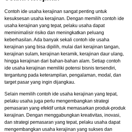
Contoh ide usaha kerajinan sangat penting untuk
kesuksesan usaha kerajinan. Dengan memilih contoh ide
usaha kerajinan yang tepat, pelaku usaha dapat
meminimalisir risiko dan meningkatkan peluang
keberhasilan. Ada banyak sekali contoh ide usaha
kerajinan yang bisa dipilih, mulai dari kerajinan tangan,
kerajinan sulam, kerajinan keramik, kerajinan daur ulang,
hingga kerajinan dari bahan-bahan alam. Setiap contoh
ide usaha kerajinan memiliki potensi bisnis tersendiri,
tergantung pada keterampilan, pengalaman, modal, dan
target pasar yang ingin dijangkau.
Selain memilih contoh ide usaha kerajinan yang tepat,
pelaku usaha juga perlu mengembangkan strategi
pemasaran yang efektif untuk memasarkan produk-produk
kerajinan. Dengan menggabungkan kreativitas, inovasi,
dan strategi pemasaran yang tepat, pelaku usaha dapat
mengembangkan usaha kerajinan yang sukses dan