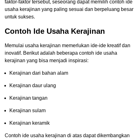
faktor-faktor tersebut, seseorang dapat memilih contoh ide
usaha kerajinan yang paling sesuai dan berpeluang besar
untuk sukses.
Contoh Ide Usaha Kerajinan
Memulai usaha kerajinan memerlukan ide-ide kreatif dan
inovatif. Berikut adalah beberapa contoh ide usaha
kerajinan yang bisa menjadi inspirasi:
Kerajinan dari bahan alam
Kerajinan daur ulang
Kerajinan tangan
Kerajinan sulam
Kerajinan keramik
Contoh ide usaha kerajinan di atas dapat dikembangkan