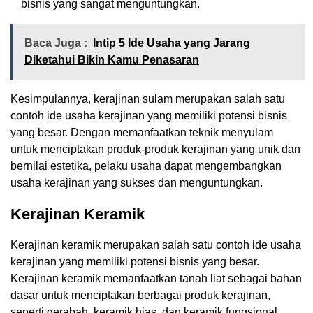
bisnis yang sangat menguntungkan.
Baca Juga :
Intip 5 Ide Usaha yang Jarang
Diketahui Bikin Kamu Penasaran
Kesimpulannya, kerajinan sulam merupakan salah satu
contoh ide usaha kerajinan yang memiliki potensi bisnis
yang besar. Dengan memanfaatkan teknik menyulam
untuk menciptakan produk-produk kerajinan yang unik dan
bernilai estetika, pelaku usaha dapat mengembangkan
usaha kerajinan yang sukses dan menguntungkan.
Kerajinan Keramik
Kerajinan keramik merupakan salah satu contoh ide usaha
kerajinan yang memiliki potensi bisnis yang besar.
Kerajinan keramik memanfaatkan tanah liat sebagai bahan
dasar untuk menciptakan berbagai produk kerajinan,
seperti gerabah, keramik hias, dan keramik fungsional.