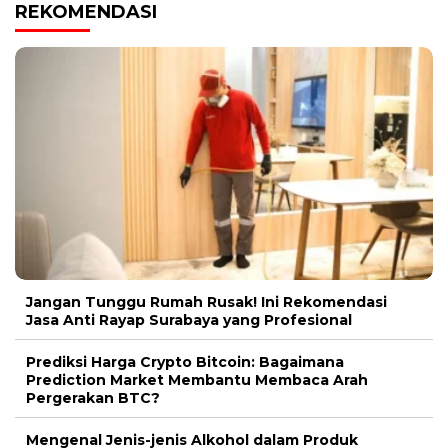
REKOMENDASI
Jangan Tunggu Rumah Rusak! Ini Rekomendasi
Jasa Anti Rayap Surabaya yang Profesional
Prediksi Harga Crypto Bitcoin: Bagaimana
Prediction Market Membantu Membaca Arah
Pergerakan BTC?
Mengenal Jenis-jenis Alkohol dalam Produk