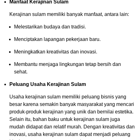
Manfaat Kerajinan Sulam
Kerajinan sulam memiliki banyak manfaat, antara lain:
Melestarikan budaya dan tradisi.
Menciptakan lapangan pekerjaan baru.
Meningkatkan kreativitas dan inovasi.
Membantu menjaga lingkungan tetap bersih dan
sehat.
Peluang Usaha Kerajinan Sulam
Usaha kerajinan sulam memiliki peluang bisnis yang
besar karena semakin banyak masyarakat yang mencari
produk-produk kerajinan yang unik dan bernilai estetika.
Selain itu, bahan baku untuk kerajinan sulam juga
mudah didapat dan relatif murah. Dengan kreativitas dan
inovasi, usaha kerajinan sulam dapat menjadi peluang