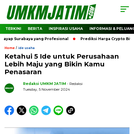
TERKINI
BERITA
INSPIRASI USAHA
INFORMASI & PELUAN
urabaya yang Profesional
Prediksi Harga Crypto Bitcoin: 
/
Home
ide usaha
Ketahui 5 Ide untuk Perusahaan
Lebih Maju yang Bikin Kamu
Penasaran
Redaksi UMKM JATIM
- Redaksi
Tuesday, 5 November 2024