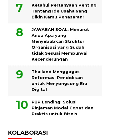
Ketahui Pertanyaan Penting
Tentang Ide Usaha yang
Bikin Kamu Penasaran!
JAWABAN SOAL: Menurut
Anda Apa yang
Menyebabkan Struktur
Organisasi yang Sudah
tidak Sesuai Mempunyai
Kecenderungan
Thailand Menggagas
Reformasi Pendidikan
untuk Menyongsong Era
Digital
P2P Lending: Solusi
Pinjaman Modal Cepat dan
Praktis untuk Bisnis
KOLABORASI