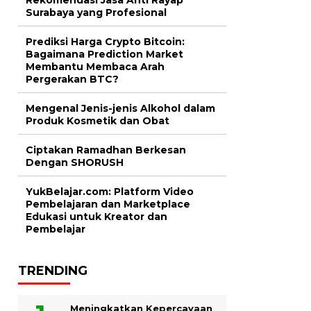
Surabaya yang Profesional
Prediksi Harga Crypto Bitcoin:
Bagaimana Prediction Market
Membantu Membaca Arah
Pergerakan BTC?
Mengenal Jenis-jenis Alkohol dalam
Produk Kosmetik dan Obat
Ciptakan Ramadhan Berkesan
Dengan SHORUSH
YukBelajar.com: Platform Video
Pembelajaran dan Marketplace
Edukasi untuk Kreator dan
Pembelajar
TRENDING
Meningkatkan Kepercayaan