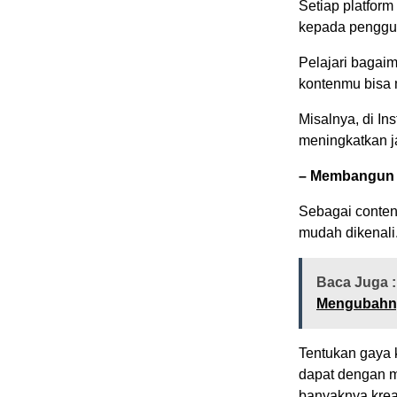
Setiap platfor
kepada penggu
Pelajari bagaim
kontenmu bisa 
Misalnya, di I
meningkatkan j
– Membangun 
Sebagai content
mudah dikenali
Baca Juga :
Mengubahny
Tentukan gaya 
dapat dengan m
banyaknya kreat