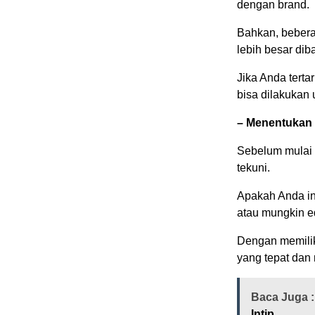
dengan brand.
Bahkan, bebera
lebih besar di
Jika Anda terta
bisa dilakukan 
– Menentukan 
Sebelum mulai 
tekuni.
Apakah Anda ing
atau mungkin e
Dengan memilik
yang tepat dan
Baca Juga :
Intip