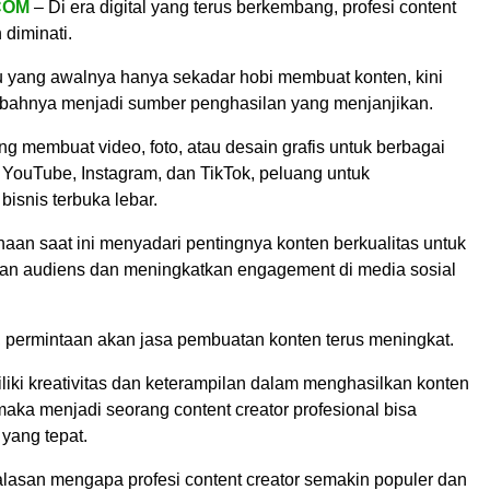
COM
– Di era digital yang terus berkembang, profesi content
 diminati.
u yang awalnya hanya sekadar hobi membuat konten, kini
bahnya menjadi sumber penghasilan yang menjanjikan.
g membuat video, foto, atau desain grafis untuk berbagai
i YouTube, Instagram, dan TikTok, peluang untuk
isnis terbuka lebar.
aan saat ini menyadari pentingnya konten berkualitas untuk
ian audiens dan meningkatkan engagement di media sosial
u, permintaan akan jasa pembuatan konten terus meningkat.
iki kreativitas dan keterampilan dalam menghasilkan konten
aka menjadi seorang content creator profesional bisa
 yang tepat.
lasan mengapa profesi content creator semakin populer dan