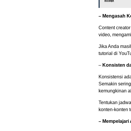
– Mengasah Ke
Content creato
video, mengamb
Jika Anda masih
tutorial di You
–
Konsisten d
Konsistensi ada
Semakin sering
kemungkinan a
Tentukan jadwa
konten-konten t
– Mempelajari 