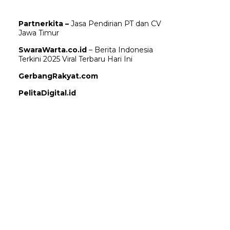
Partnerkita –
Jasa Pendirian PT dan CV
Jawa Timur
SwaraWarta.co.id
– Berita Indonesia
Terkini 2025 Viral Terbaru Hari Ini
GerbangRakyat.com
PelitaDigital.id