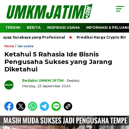
TERKINI
BERITA
INSPIRASI USAHA
INFORMASI & PELUAN
rabaya yang Profesional
Prediksi Harga Crypto Bitcoin: B
/
Home
ide usaha
Ketahui 5 Rahasia Ide Bisnis
Pengusaha Sukses yang Jarang
Diketahui
Redaksi UMKM JATIM
- Redaksi
Monday, 23 September 2024