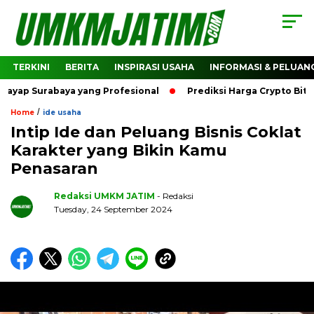
TERKINI
BERITA
INSPIRASI USAHA
INFORMASI & PELUAN
rabaya yang Profesional
Prediksi Harga Crypto Bitcoin: B
/
Home
ide usaha
Intip Ide dan Peluang Bisnis Coklat
Karakter yang Bikin Kamu
Penasaran
Redaksi UMKM JATIM
- Redaksi
Tuesday, 24 September 2024