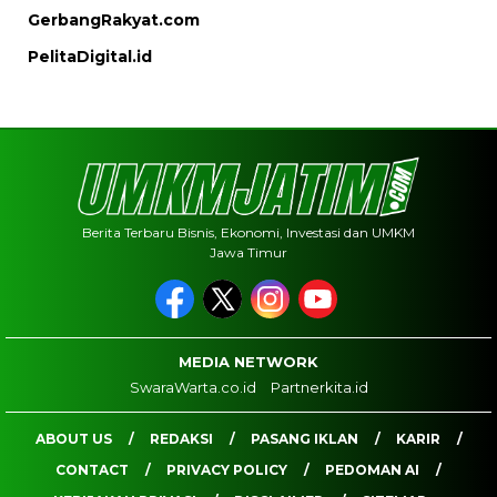
GerbangRakyat.com
PelitaDigital.id
Berita Terbaru Bisnis, Ekonomi, Investasi dan UMKM
Jawa Timur
MEDIA NETWORK
SwaraWarta.co.id
Partnerkita.id
ABOUT US
REDAKSI
PASANG IKLAN
KARIR
CONTACT
PRIVACY POLICY
PEDOMAN AI