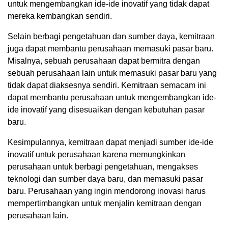
untuk mengembangkan ide-ide inovatif yang tidak dapat
mereka kembangkan sendiri.
Selain berbagi pengetahuan dan sumber daya, kemitraan
juga dapat membantu perusahaan memasuki pasar baru.
Misalnya, sebuah perusahaan dapat bermitra dengan
sebuah perusahaan lain untuk memasuki pasar baru yang
tidak dapat diaksesnya sendiri. Kemitraan semacam ini
dapat membantu perusahaan untuk mengembangkan ide-
ide inovatif yang disesuaikan dengan kebutuhan pasar
baru.
Kesimpulannya, kemitraan dapat menjadi sumber ide-ide
inovatif untuk perusahaan karena memungkinkan
perusahaan untuk berbagi pengetahuan, mengakses
teknologi dan sumber daya baru, dan memasuki pasar
baru. Perusahaan yang ingin mendorong inovasi harus
mempertimbangkan untuk menjalin kemitraan dengan
perusahaan lain.