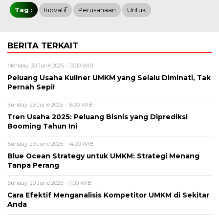
Tag :
Inovatif
Perusahaan
Untuk
BERITA TERKAIT
Monday, 30 June 2025 - 13:00 WIB
Peluang Usaha Kuliner UMKM yang Selalu Diminati, Tak
Pernah Sepi!
Sunday, 29 June 2025 - 16:00 WIB
Tren Usaha 2025: Peluang Bisnis yang Diprediksi
Booming Tahun Ini
Sunday, 29 June 2025 - 14:00 WIB
Blue Ocean Strategy untuk UMKM: Strategi Menang
Tanpa Perang
Sunday, 29 June 2025 - 11:00 WIB
Cara Efektif Menganalisis Kompetitor UMKM di Sekitar
Anda