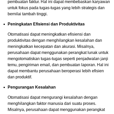
pembuatan faktur. Hal ini dapat membebaskan karyawan
untuk fokus pada tugas-tugas yang lebih strategis dan
bernilai tambah tinggi.
Peningkatan Efisiensi dan Produktivitas
Otomatisasi dapat meningkatkan efisiensi dan
produktivitas dengan menghilangkan kesalahan dan
meningkatkan kecepatan dan akurasi. Misalnya,
perusahaan dapat menggunakan perangkat lunak untuk
mengotomatiskan tugas-tugas seperti penjadwalan janji
temu, pengiriman email, dan pembuatan laporan. Hal ini
dapat membantu perusahaan beroperasi lebih efisien
dan produktif.
Pengurangan Kesalahan
Otomatisasi dapat mengurangi kesalahan dengan
menghilangkan faktor manusia dari suatu proses.
Misalnya, perusahaan dapat menggunakan perangkat