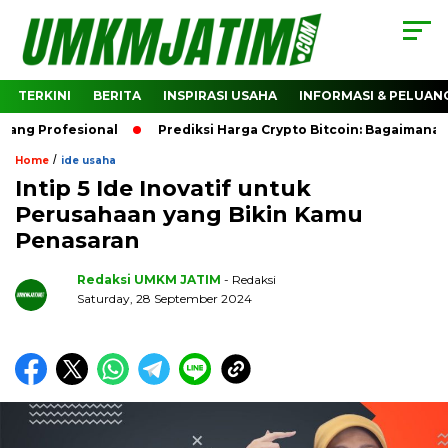
TERKINI
BERITA
INSPIRASI USAHA
INFORMASI & PELUAN
ofesional
Prediksi Harga Crypto Bitcoin: Bagaimana Predi
/
Home
ide usaha
Intip 5 Ide Inovatif untuk
Perusahaan yang Bikin Kamu
Penasaran
Redaksi UMKM JATIM
- Redaksi
Saturday, 28 September 2024