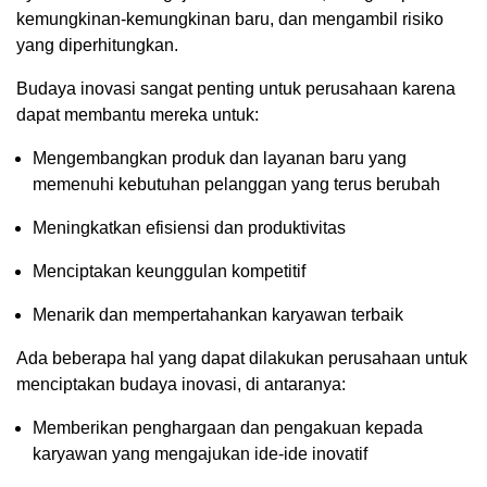
kemungkinan-kemungkinan baru, dan mengambil risiko
yang diperhitungkan.
Budaya inovasi sangat penting untuk perusahaan karena
dapat membantu mereka untuk:
Mengembangkan produk dan layanan baru yang
memenuhi kebutuhan pelanggan yang terus berubah
Meningkatkan efisiensi dan produktivitas
Menciptakan keunggulan kompetitif
Menarik dan mempertahankan karyawan terbaik
Ada beberapa hal yang dapat dilakukan perusahaan untuk
menciptakan budaya inovasi, di antaranya:
Memberikan penghargaan dan pengakuan kepada
karyawan yang mengajukan ide-ide inovatif