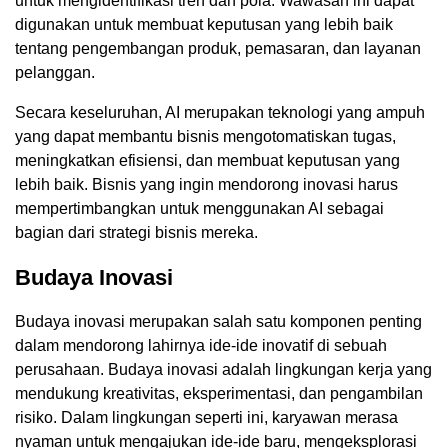
untuk mengidentifikasi tren dan pola. Wawasan ini dapat
digunakan untuk membuat keputusan yang lebih baik
tentang pengembangan produk, pemasaran, dan layanan
pelanggan.
Secara keseluruhan, AI merupakan teknologi yang ampuh
yang dapat membantu bisnis mengotomatiskan tugas,
meningkatkan efisiensi, dan membuat keputusan yang
lebih baik. Bisnis yang ingin mendorong inovasi harus
mempertimbangkan untuk menggunakan AI sebagai
bagian dari strategi bisnis mereka.
Budaya Inovasi
Budaya inovasi merupakan salah satu komponen penting
dalam mendorong lahirnya ide-ide inovatif di sebuah
perusahaan. Budaya inovasi adalah lingkungan kerja yang
mendukung kreativitas, eksperimentasi, dan pengambilan
risiko. Dalam lingkungan seperti ini, karyawan merasa
nyaman untuk mengajukan ide-ide baru, mengeksplorasi