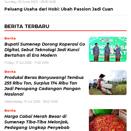
Sunday, 29 June 2025 - 09:00 WIB
Peluang Usaha dari Hobi: Ubah Passion Jadi Cuan
BERITA TERBARU
Berita
Bupati Sumenep Dorong Koperasi Go
Digital, Sebut Teknologi Jadi Kunci
Bertahan di Era Modern
Friday, 17 Jul 2026 - 11:02 WIB
Berita
Produksi Beras Banyuwangi Tembus
255 Ribu Ton, Surplus 174 Ribu Ton
Jadi Penopang Cadangan Pangan
Nasional
Wednesday, 15 Jul 2026 - 18:22 WIB
Berita
Harga Cabai Merah Besar di
Sumenep Tiba-Tiba Melonjak,
Pedagang Ungkap Penyebab