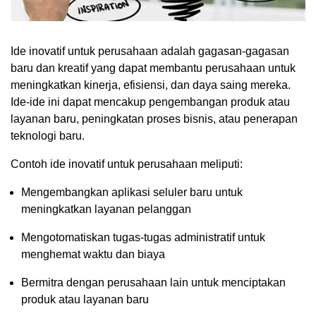
Ide inovatif untuk perusahaan adalah gagasan-gagasan
baru dan kreatif yang dapat membantu perusahaan untuk
meningkatkan kinerja, efisiensi, dan daya saing mereka.
Ide-ide ini dapat mencakup pengembangan produk atau
layanan baru, peningkatan proses bisnis, atau penerapan
teknologi baru.
Contoh ide inovatif untuk perusahaan meliputi:
Mengembangkan aplikasi seluler baru untuk
meningkatkan layanan pelanggan
Mengotomatiskan tugas-tugas administratif untuk
menghemat waktu dan biaya
Bermitra dengan perusahaan lain untuk menciptakan
produk atau layanan baru