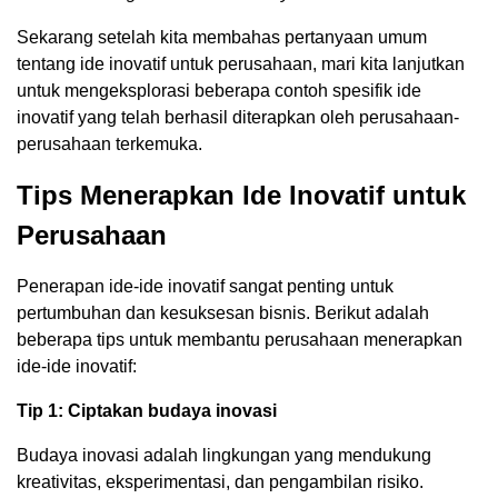
Sekarang setelah kita membahas pertanyaan umum
tentang ide inovatif untuk perusahaan, mari kita lanjutkan
untuk mengeksplorasi beberapa contoh spesifik ide
inovatif yang telah berhasil diterapkan oleh perusahaan-
perusahaan terkemuka.
Tips Menerapkan Ide Inovatif untuk
Perusahaan
Penerapan ide-ide inovatif sangat penting untuk
pertumbuhan dan kesuksesan bisnis. Berikut adalah
beberapa tips untuk membantu perusahaan menerapkan
ide-ide inovatif:
Tip 1: Ciptakan budaya inovasi
Budaya inovasi adalah lingkungan yang mendukung
kreativitas, eksperimentasi, dan pengambilan risiko.