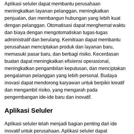
Aplikasi seluler dapat membantu perusahaan
meningkatkan layanan pelanggan, meningkatkan
penjualan, dan membangun hubungan yang lebih kuat
dengan pelanggan. Otomatisasi dapat menghemat waktu
dan biaya dengan mengotomatiskan tugas-tugas
administratif dan berulang. Kemitraan dapat membantu
perusahaan menciptakan produk dan layanan baru,
memasuki pasar baru, dan berbagi risiko. Kecerdasan
buatan dapat meningkatkan efisiensi operasional,
meningkatkan pengambilan keputusan, dan menciptakan
pengalaman pelanggan yang lebih personal. Budaya
inovasi dapat mendorong karyawan untuk berpikir kreatif
dan mengambil risiko, yang mengarah pada
pengembangan ide-ide baru dan inovatif.
Aplikasi Seluler
Aplikasi seluler telah menjadi bagian penting dari ide
inovatif untuk perusahaan. Aplikasi seluler dapat