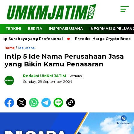
TERKINI
BERITA
INSPIRASI USAHA
INFORMASI & PELUAN
baya yang Profesional
Prediksi Harga Crypto Bitcoin: Bag
/
Home
ide usaha
Intip 5 Ide Nama Perusahaan Jasa
yang Bikin Kamu Penasaran
Redaksi UMKM JATIM
- Redaksi
Sunday, 29 September 2024