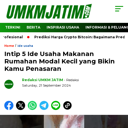
TERKINI
BERITA
INSPIRASI USAHA
INFORMASI & PELUAN
nal
Prediksi Harga Crypto Bitcoin: Bagaimana Prediction 
/
Home
ide usaha
Intip 5 Ide Usaha Makanan
Rumahan Modal Kecil yang Bikin
Kamu Penasaran
Redaksi UMKM JATIM
- Redaksi
Saturday, 21 September 2024