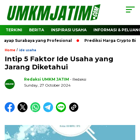
TERKINI
BERITA
INSPIRASI USAHA
INFORMASI & PELUAN
urabaya yang Profesional
Prediksi Harga Crypto Bitcoin: 
/
Home
ide usaha
Intip 5 Faktor Ide Usaha yang
Jarang Diketahui
Redaksi UMKM JATIM
- Redaksi
Sunday, 27 October 2024