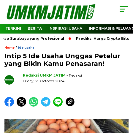
TERKINI
BERITA
INSPIRASI USAHA
INFORMASI & PELUAN
abaya yang Profesional
Prediksi Harga Crypto Bitcoin: Ba
/
Home
ide usaha
Intip 5 Ide Usaha Unggas Petelur
yang Bikin Kamu Penasaran!
Redaksi UMKM JATIM
- Redaksi
Friday, 25 October 2024