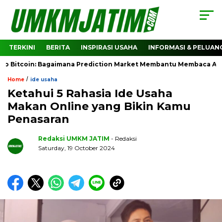
TERKINI
BERITA
INSPIRASI USAHA
INFORMASI & PELUAN
coin: Bagaimana Prediction Market Membantu Membaca Arah Perg
/
Home
ide usaha
Ketahui 5 Rahasia Ide Usaha
Makan Online yang Bikin Kamu
Penasaran
Redaksi UMKM JATIM
- Redaksi
Saturday, 19 October 2024