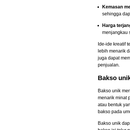
Kemasan me
sehingga dap
Harga terja
menjangkau 
Ide-ide kreati
lebih menarik da
juga dapat mem
penjualan.
Bakso uni
Bakso unik mer
menarik minat 
atau bentuk ya
bakso pada um
Bakso unik dapa