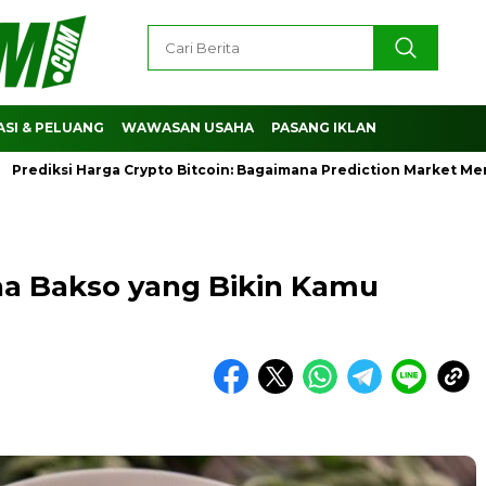
SI & PELUANG
WAWASAN USAHA
PASANG IKLAN
si Harga Crypto Bitcoin: Bagaimana Prediction Market Membant
saha Bakso yang Bikin Kamu