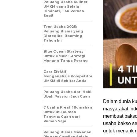
Peluang Usaha Kuliner
UMKM yang Selalu
Diminati, Tak Pernah
Sepi!
Tren Usaha 2025:
Peluang Bisnis yang
Diprediksi Booming
Tahun Ini
Blue Ocean Strategy
untuk UMKM: Strategi
Menang Tanpa Perang
Cara Efektif
Menganalisis Kompetitor
UMKM di Sekitar Anda
Peluang Usaha dari Hobi:
Ubah Passion Jadi Cuan
Dalam dunia ku
7 Usaha Kreatif Rumahan
masyarakat Ind
untuk Ibu Rumah
membuat bakso
Tangga: Cuan dari
Rumah Saja
usaha bakso sem
untuk menarik 
Peluang Bisnis Makanan
Ringan: Camilan Selalu