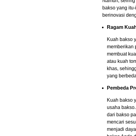
Namun, seiring
bakso yang itu-
berinovasi den
Ragam Kuah
Kuah bakso y
memberikan p
membuat kuah
atau kuah tom
khas, sehing
yang berbeda
Pembeda Pr
Kuah bakso y
usaha bakso
dari bakso p
mencari sesu
menjadi daya