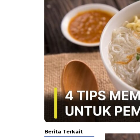
Berita Terkait