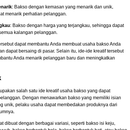
narik
: Bakso dengan kemasan yang menarik dan unik,
at menarik perhatian pelanggan.
ngkau
: Bakso dengan harga yang terjangkau, sehingga dapat
semua kalangan pelanggan.
f tersebut dapat membantu Anda membuat usaha bakso Anda
n dapat bersaing di pasar. Selain itu, ide-ide kreatif tersebut
bantu Anda menarik pelanggan baru dan meningkatkan
k
upakan salah satu ide kreatif usaha bakso yang dapat
pelanggan. Dengan menawarkan bakso yang memiliki isian
ng unik, pelaku usaha dapat membedakan produknya dari
umnya.
t dibuat dengan berbagai variasi, seperti bakso isi keju,