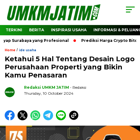
TERKINI
BERITA
INSPIRASI USAHA
INFORMASI & PELUAN
rabaya yang Profesional
Prediksi Harga Crypto Bitcoin: Ba
/
Home
ide usaha
Ketahui 5 Hal Tentang Desain Logo
Perusahaan Properti yang Bikin
Kamu Penasaran
Redaksi UMKM JATIM
- Redaksi
Thursday, 10 October 2024