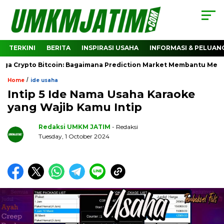
TERKINI
BERITA
INSPIRASI USAHA
INFORMASI & PELUAN
pto Bitcoin: Bagaimana Prediction Market Membantu Membaca Ar
/
Home
ide usaha
Intip 5 Ide Nama Usaha Karaoke
yang Wajib Kamu Intip
Redaksi UMKM JATIM
- Redaksi
Tuesday, 1 October 2024