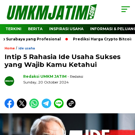
TERKINI
BERITA
INSPIRASI USAHA
INFORMASI & PELUAN
aya yang Profesional
Prediksi Harga Crypto Bitcoin: Baga
/
Home
ide usaha
Intip 5 Rahasia Ide Usaha Sukses
yang Wajib Kamu Ketahui
Redaksi UMKM JATIM
- Redaksi
Sunday, 20 October 2024