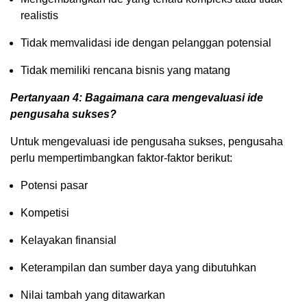
realistis
Tidak memvalidasi ide dengan pelanggan potensial
Tidak memiliki rencana bisnis yang matang
Pertanyaan 4: Bagaimana cara mengevaluasi ide
pengusaha sukses?
Untuk mengevaluasi ide pengusaha sukses, pengusaha
perlu mempertimbangkan faktor-faktor berikut:
Potensi pasar
Kompetisi
Kelayakan finansial
Keterampilan dan sumber daya yang dibutuhkan
Nilai tambah yang ditawarkan