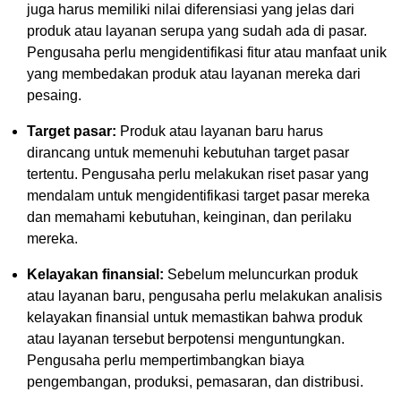
juga harus memiliki nilai diferensiasi yang jelas dari
produk atau layanan serupa yang sudah ada di pasar.
Pengusaha perlu mengidentifikasi fitur atau manfaat unik
yang membedakan produk atau layanan mereka dari
pesaing.
Target pasar:
Produk atau layanan baru harus
dirancang untuk memenuhi kebutuhan target pasar
tertentu. Pengusaha perlu melakukan riset pasar yang
mendalam untuk mengidentifikasi target pasar mereka
dan memahami kebutuhan, keinginan, dan perilaku
mereka.
Kelayakan finansial:
Sebelum meluncurkan produk
atau layanan baru, pengusaha perlu melakukan analisis
kelayakan finansial untuk memastikan bahwa produk
atau layanan tersebut berpotensi menguntungkan.
Pengusaha perlu mempertimbangkan biaya
pengembangan, produksi, pemasaran, dan distribusi.