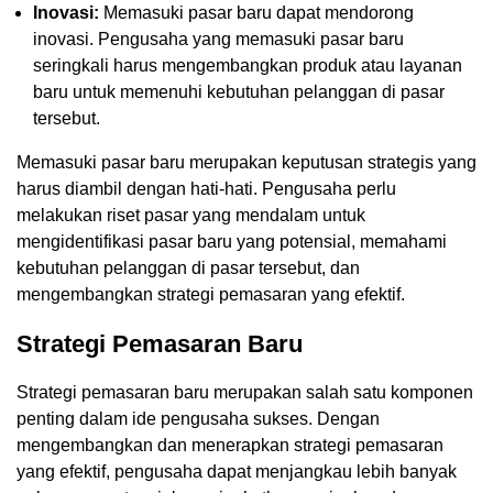
Inovasi:
Memasuki pasar baru dapat mendorong
inovasi. Pengusaha yang memasuki pasar baru
seringkali harus mengembangkan produk atau layanan
baru untuk memenuhi kebutuhan pelanggan di pasar
tersebut.
Memasuki pasar baru merupakan keputusan strategis yang
harus diambil dengan hati-hati. Pengusaha perlu
melakukan riset pasar yang mendalam untuk
mengidentifikasi pasar baru yang potensial, memahami
kebutuhan pelanggan di pasar tersebut, dan
mengembangkan strategi pemasaran yang efektif.
Strategi Pemasaran Baru
Strategi pemasaran baru merupakan salah satu komponen
penting dalam ide pengusaha sukses. Dengan
mengembangkan dan menerapkan strategi pemasaran
yang efektif, pengusaha dapat menjangkau lebih banyak