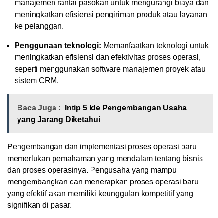
manajemen rantai pasokan untuk mengurangi biaya dan
meningkatkan efisiensi pengiriman produk atau layanan
ke pelanggan.
Penggunaan teknologi:
Memanfaatkan teknologi untuk
meningkatkan efisiensi dan efektivitas proses operasi,
seperti menggunakan software manajemen proyek atau
sistem CRM.
Baca Juga :
Intip 5 Ide Pengembangan Usaha
yang Jarang Diketahui
Pengembangan dan implementasi proses operasi baru
memerlukan pemahaman yang mendalam tentang bisnis
dan proses operasinya. Pengusaha yang mampu
mengembangkan dan menerapkan proses operasi baru
yang efektif akan memiliki keunggulan kompetitif yang
signifikan di pasar.