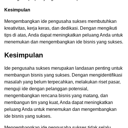
Kesimpulan
Mengembangkan ide pengusaha sukses membutuhkan
kreativitas, kerja keras, dan dedikasi. Dengan mengikuti
tips di atas, Anda dapat meningkatkan peluang Anda untuk
menemukan dan mengembangkan ide bisnis yang sukses.
Kesimpulan
Ide pengusaha sukses merupakan landasan penting untuk
membangun bisnis yang sukses. Dengan mengidentifikasi
masalah yang belum terpecahkan, melakukan riset pasar,
menguji ide dengan pelanggan potensial,
mengembangkan rencana bisnis yang matang, dan
membangun tim yang kuat, Anda dapat meningkatkan
peluang Anda untuk menemukan dan mengembangkan
ide bisnis yang sukses.
Mengembangkan ide pengusaha sukses tidak selalu