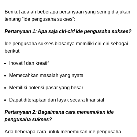
Berikut adalah beberapa pertanyaan yang sering diajukan
tentang “ide pengusaha sukses”:
Pertanyaan 1: Apa saja ciri-ciri ide pengusaha sukses?
Ide pengusaha sukses biasanya memiliki ciri-ciri sebagai
berikut:
Inovatif dan kreatif
Memecahkan masalah yang nyata
Memiliki potensi pasar yang besar
Dapat diterapkan dan layak secara finansial
Pertanyaan 2: Bagaimana cara menemukan ide
pengusaha sukses?
Ada beberapa cara untuk menemukan ide pengusaha