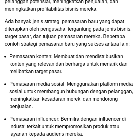
pelanggan potensial, meningkatkan penjualan, dan
meningkatkan profitabilitas bisnis mereka.
Ada banyak jenis strategi pemasaran baru yang dapat
diterapkan oleh pengusaha, tergantung pada jenis bisnis,
target pasar, dan tujuan pemasaran mereka. Beberapa
contoh strategi pemasaran baru yang sukses antara lain:
Pemasaran konten: Membuat dan mendistribusikan
konten yang relevan dan berharga untuk menarik dan
melibatkan target pasar.
Pemasaran media sosial: Menggunakan platform media
sosial untuk membangun hubungan dengan pelanggan,
meningkatkan kesadaran merek, dan mendorong
penjualan.
Pemasaran influencer: Bermitra dengan influencer di
industri terkait untuk mempromosikan produk atau
layanan kepada audiens mereka.