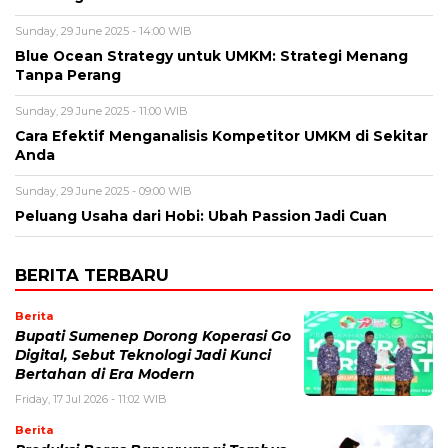
Sunday, 29 June 2025 - 14:00 WIB
Blue Ocean Strategy untuk UMKM: Strategi Menang
Tanpa Perang
Sunday, 29 June 2025 - 11:00 WIB
Cara Efektif Menganalisis Kompetitor UMKM di Sekitar
Anda
Sunday, 29 June 2025 - 09:00 WIB
Peluang Usaha dari Hobi: Ubah Passion Jadi Cuan
BERITA TERBARU
Berita
Bupati Sumenep Dorong Koperasi Go
Digital, Sebut Teknologi Jadi Kunci
Bertahan di Era Modern
Friday, 17 Jul 2026 - 11:02 WIB
Berita