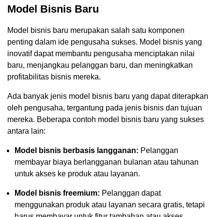
Model Bisnis Baru
Model bisnis baru merupakan salah satu komponen
penting dalam ide pengusaha sukses. Model bisnis yang
inovatif dapat membantu pengusaha menciptakan nilai
baru, menjangkau pelanggan baru, dan meningkatkan
profitabilitas bisnis mereka.
Ada banyak jenis model bisnis baru yang dapat diterapkan
oleh pengusaha, tergantung pada jenis bisnis dan tujuan
mereka. Beberapa contoh model bisnis baru yang sukses
antara lain:
Model bisnis berbasis langganan:
Pelanggan
membayar biaya berlangganan bulanan atau tahunan
untuk akses ke produk atau layanan.
Model bisnis freemium:
Pelanggan dapat
menggunakan produk atau layanan secara gratis, tetapi
harus membayar untuk fitur tambahan atau akses