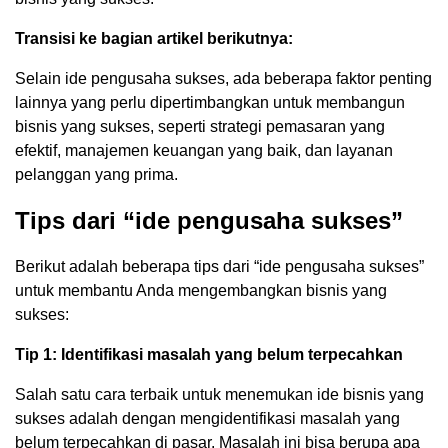
Transisi ke bagian artikel berikutnya:
Selain ide pengusaha sukses, ada beberapa faktor penting
lainnya yang perlu dipertimbangkan untuk membangun
bisnis yang sukses, seperti strategi pemasaran yang
efektif, manajemen keuangan yang baik, dan layanan
pelanggan yang prima.
Tips dari “ide pengusaha sukses”
Berikut adalah beberapa tips dari “ide pengusaha sukses”
untuk membantu Anda mengembangkan bisnis yang
sukses:
Tip 1: Identifikasi masalah yang belum terpecahkan
Salah satu cara terbaik untuk menemukan ide bisnis yang
sukses adalah dengan mengidentifikasi masalah yang
belum terpecahkan di pasar. Masalah ini bisa berupa apa