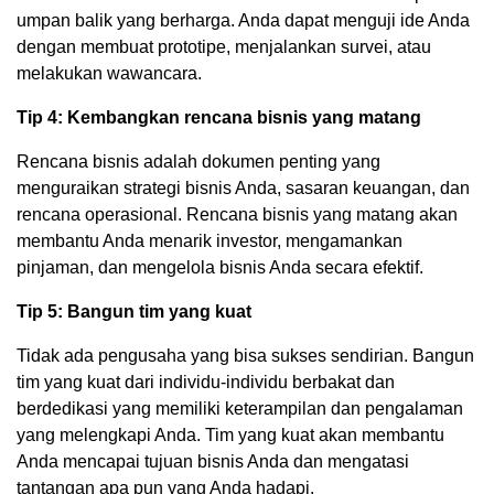
umpan balik yang berharga. Anda dapat menguji ide Anda
dengan membuat prototipe, menjalankan survei, atau
melakukan wawancara.
Tip 4: Kembangkan rencana bisnis yang matang
Rencana bisnis adalah dokumen penting yang
menguraikan strategi bisnis Anda, sasaran keuangan, dan
rencana operasional. Rencana bisnis yang matang akan
membantu Anda menarik investor, mengamankan
pinjaman, dan mengelola bisnis Anda secara efektif.
Tip 5: Bangun tim yang kuat
Tidak ada pengusaha yang bisa sukses sendirian. Bangun
tim yang kuat dari individu-individu berbakat dan
berdedikasi yang memiliki keterampilan dan pengalaman
yang melengkapi Anda. Tim yang kuat akan membantu
Anda mencapai tujuan bisnis Anda dan mengatasi
tantangan apa pun yang Anda hadapi.