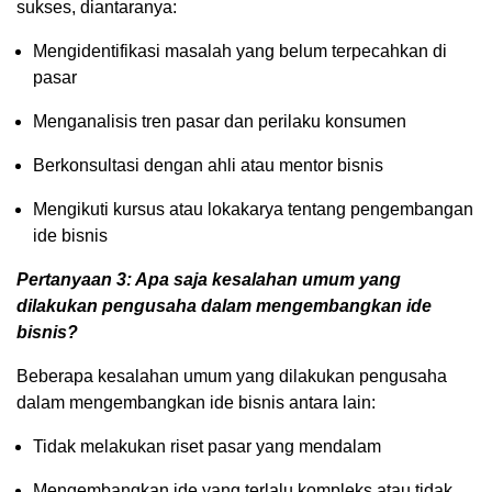
sukses, diantaranya:
Mengidentifikasi masalah yang belum terpecahkan di
pasar
Menganalisis tren pasar dan perilaku konsumen
Berkonsultasi dengan ahli atau mentor bisnis
Mengikuti kursus atau lokakarya tentang pengembangan
ide bisnis
Pertanyaan 3: Apa saja kesalahan umum yang
dilakukan pengusaha dalam mengembangkan ide
bisnis?
Beberapa kesalahan umum yang dilakukan pengusaha
dalam mengembangkan ide bisnis antara lain:
Tidak melakukan riset pasar yang mendalam
Mengembangkan ide yang terlalu kompleks atau tidak