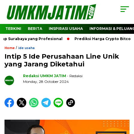
TERKINI
BERITA
INSPIRASI USAHA
INFORMASI & PELUAN
baya yang Profesional
Prediksi Harga Crypto Bitcoin: Bag
/
Home
ide usaha
Intip 5 Ide Perusahaan Line Unik
yang Jarang Diketahui
Redaksi UMKM JATIM
- Redaksi
Monday, 28 October 2024