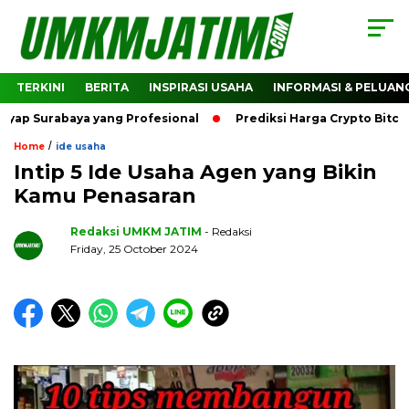
TERKINI
BERITA
INSPIRASI USAHA
INFORMASI & PELUAN
rabaya yang Profesional
Prediksi Harga Crypto Bitcoin: Ba
/
Home
ide usaha
Intip 5 Ide Usaha Agen yang Bikin
Kamu Penasaran
Redaksi UMKM JATIM
- Redaksi
Friday, 25 October 2024