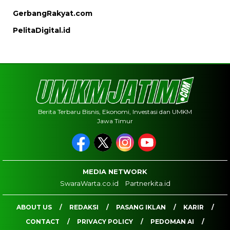
GerbangRakyat.com
PelitaDigital.id
Berita Terbaru Bisnis, Ekonomi, Investasi dan UMKM
Jawa Timur
MEDIA NETWORK
SwaraWarta.co.id
Partnerkita.id
ABOUT US
REDAKSI
PASANG IKLAN
KARIR
CONTACT
PRIVACY POLICY
PEDOMAN AI