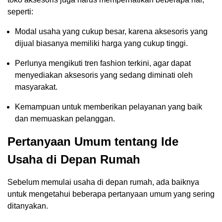
seperti:
Modal usaha yang cukup besar, karena aksesoris yang
dijual biasanya memiliki harga yang cukup tinggi.
Perlunya mengikuti tren fashion terkini, agar dapat
menyediakan aksesoris yang sedang diminati oleh
masyarakat.
Kemampuan untuk memberikan pelayanan yang baik
dan memuaskan pelanggan.
Pertanyaan Umum tentang Ide
Usaha di Depan Rumah
Sebelum memulai usaha di depan rumah, ada baiknya
untuk mengetahui beberapa pertanyaan umum yang sering
ditanyakan.