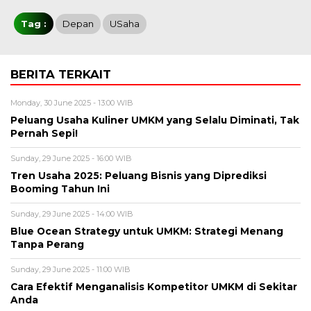
Tag :
Depan
USaha
BERITA TERKAIT
Monday, 30 June 2025 - 13:00 WIB
Peluang Usaha Kuliner UMKM yang Selalu Diminati, Tak
Pernah Sepi!
Sunday, 29 June 2025 - 16:00 WIB
Tren Usaha 2025: Peluang Bisnis yang Diprediksi
Booming Tahun Ini
Sunday, 29 June 2025 - 14:00 WIB
Blue Ocean Strategy untuk UMKM: Strategi Menang
Tanpa Perang
Sunday, 29 June 2025 - 11:00 WIB
Cara Efektif Menganalisis Kompetitor UMKM di Sekitar
Anda