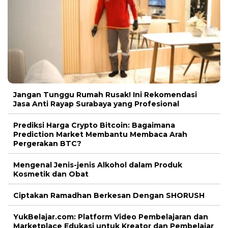
Jangan Tunggu Rumah Rusak! Ini Rekomendasi
Jasa Anti Rayap Surabaya yang Profesional
Prediksi Harga Crypto Bitcoin: Bagaimana
Prediction Market Membantu Membaca Arah
Pergerakan BTC?
Mengenal Jenis-jenis Alkohol dalam Produk
Kosmetik dan Obat
Ciptakan Ramadhan Berkesan Dengan SHORUSH
YukBelajar.com: Platform Video Pembelajaran dan
Marketplace Edukasi untuk Kreator dan Pembelajar