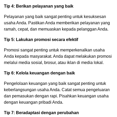
Tip 4: Berikan pelayanan yang baik
Pelayanan yang baik sangat penting untuk kesuksesan
usaha Anda. Pastikan Anda memberikan pelayanan yang
ramah, cepat, dan memuaskan kepada pelanggan Anda.
Tip 5: Lakukan promosi secara efektif
Promosi sangat penting untuk memperkenalkan usaha
Anda kepada masyarakat. Anda dapat melakukan promosi
melalui media sosial, brosur, atau iklan di media lokal.
Tip 6: Kelola keuangan dengan baik
Pengelolaan keuangan yang baik sangat penting untuk
keberlangsungan usaha Anda. Catat semua pengeluaran
dan pemasukan dengan rapi. Pisahkan keuangan usaha
dengan keuangan pribadi Anda.
Tip 7: Beradaptasi dengan perubahan