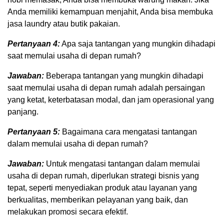
Anda memiliki kemampuan menjahit, Anda bisa membuka
jasa laundry atau butik pakaian.
Pertanyaan 4:
Apa saja tantangan yang mungkin dihadapi
saat memulai usaha di depan rumah?
Jawaban:
Beberapa tantangan yang mungkin dihadapi
saat memulai usaha di depan rumah adalah persaingan
yang ketat, keterbatasan modal, dan jam operasional yang
panjang.
Pertanyaan 5:
Bagaimana cara mengatasi tantangan
dalam memulai usaha di depan rumah?
Jawaban:
Untuk mengatasi tantangan dalam memulai
usaha di depan rumah, diperlukan strategi bisnis yang
tepat, seperti menyediakan produk atau layanan yang
berkualitas, memberikan pelayanan yang baik, dan
melakukan promosi secara efektif.