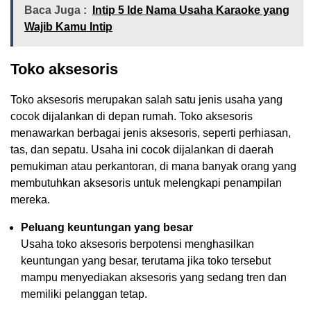
Baca Juga :
Intip 5 Ide Nama Usaha Karaoke yang
Wajib Kamu Intip
Toko aksesoris
Toko aksesoris merupakan salah satu jenis usaha yang
cocok dijalankan di depan rumah. Toko aksesoris
menawarkan berbagai jenis aksesoris, seperti perhiasan,
tas, dan sepatu. Usaha ini cocok dijalankan di daerah
pemukiman atau perkantoran, di mana banyak orang yang
membutuhkan aksesoris untuk melengkapi penampilan
mereka.
Peluang keuntungan yang besar
Usaha toko aksesoris berpotensi menghasilkan
keuntungan yang besar, terutama jika toko tersebut
mampu menyediakan aksesoris yang sedang tren dan
memiliki pelanggan tetap.