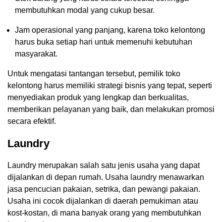
membutuhkan modal yang cukup besar.
Jam operasional yang panjang, karena toko kelontong
harus buka setiap hari untuk memenuhi kebutuhan
masyarakat.
Untuk mengatasi tantangan tersebut, pemilik toko
kelontong harus memiliki strategi bisnis yang tepat, seperti
menyediakan produk yang lengkap dan berkualitas,
memberikan pelayanan yang baik, dan melakukan promosi
secara efektif.
Laundry
Laundry merupakan salah satu jenis usaha yang dapat
dijalankan di depan rumah. Usaha laundry menawarkan
jasa pencucian pakaian, setrika, dan pewangi pakaian.
Usaha ini cocok dijalankan di daerah pemukiman atau
kost-kostan, di mana banyak orang yang membutuhkan