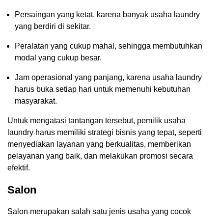
Persaingan yang ketat, karena banyak usaha laundry
yang berdiri di sekitar.
Peralatan yang cukup mahal, sehingga membutuhkan
modal yang cukup besar.
Jam operasional yang panjang, karena usaha laundry
harus buka setiap hari untuk memenuhi kebutuhan
masyarakat.
Untuk mengatasi tantangan tersebut, pemilik usaha
laundry harus memiliki strategi bisnis yang tepat, seperti
menyediakan layanan yang berkualitas, memberikan
pelayanan yang baik, dan melakukan promosi secara
efektif.
Salon
Salon merupakan salah satu jenis usaha yang cocok