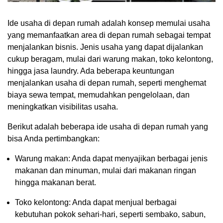
Ide usaha di depan rumah adalah konsep memulai usaha
yang memanfaatkan area di depan rumah sebagai tempat
menjalankan bisnis. Jenis usaha yang dapat dijalankan
cukup beragam, mulai dari warung makan, toko kelontong,
hingga jasa laundry. Ada beberapa keuntungan
menjalankan usaha di depan rumah, seperti menghemat
biaya sewa tempat, memudahkan pengelolaan, dan
meningkatkan visibilitas usaha.
Berikut adalah beberapa ide usaha di depan rumah yang
bisa Anda pertimbangkan:
Warung makan: Anda dapat menyajikan berbagai jenis
makanan dan minuman, mulai dari makanan ringan
hingga makanan berat.
Toko kelontong: Anda dapat menjual berbagai
kebutuhan pokok sehari-hari, seperti sembako, sabun,