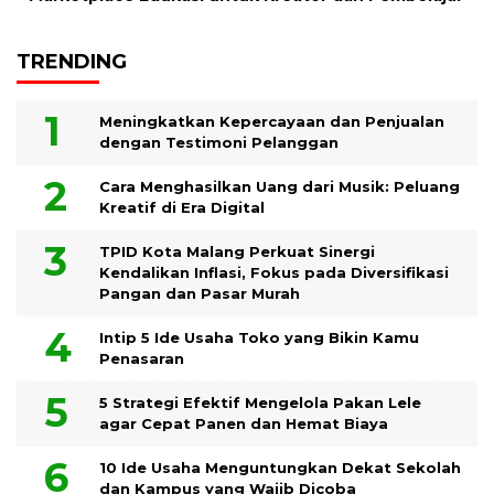
TRENDING
Meningkatkan Kepercayaan dan Penjualan
dengan Testimoni Pelanggan
Cara Menghasilkan Uang dari Musik: Peluang
Kreatif di Era Digital
TPID Kota Malang Perkuat Sinergi
Kendalikan Inflasi, Fokus pada Diversifikasi
Pangan dan Pasar Murah
Intip 5 Ide Usaha Toko yang Bikin Kamu
Penasaran
5 Strategi Efektif Mengelola Pakan Lele
agar Cepat Panen dan Hemat Biaya
10 Ide Usaha Menguntungkan Dekat Sekolah
dan Kampus yang Wajib Dicoba