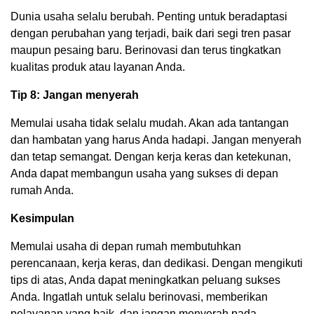
Dunia usaha selalu berubah. Penting untuk beradaptasi
dengan perubahan yang terjadi, baik dari segi tren pasar
maupun pesaing baru. Berinovasi dan terus tingkatkan
kualitas produk atau layanan Anda.
Tip 8: Jangan menyerah
Memulai usaha tidak selalu mudah. Akan ada tantangan
dan hambatan yang harus Anda hadapi. Jangan menyerah
dan tetap semangat. Dengan kerja keras dan ketekunan,
Anda dapat membangun usaha yang sukses di depan
rumah Anda.
Kesimpulan
Memulai usaha di depan rumah membutuhkan
perencanaan, kerja keras, dan dedikasi. Dengan mengikuti
tips di atas, Anda dapat meningkatkan peluang sukses
Anda. Ingatlah untuk selalu berinovasi, memberikan
pelayanan yang baik, dan jangan menyerah pada