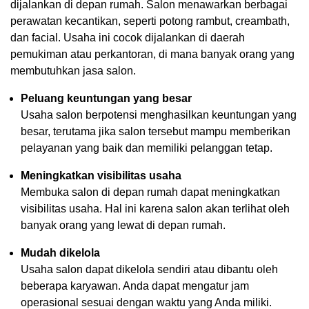
dijalankan di depan rumah. Salon menawarkan berbagai
perawatan kecantikan, seperti potong rambut, creambath,
dan facial. Usaha ini cocok dijalankan di daerah
pemukiman atau perkantoran, di mana banyak orang yang
membutuhkan jasa salon.
Peluang keuntungan yang besar
Usaha salon berpotensi menghasilkan keuntungan yang
besar, terutama jika salon tersebut mampu memberikan
pelayanan yang baik dan memiliki pelanggan tetap.
Meningkatkan visibilitas usaha
Membuka salon di depan rumah dapat meningkatkan
visibilitas usaha. Hal ini karena salon akan terlihat oleh
banyak orang yang lewat di depan rumah.
Mudah dikelola
Usaha salon dapat dikelola sendiri atau dibantu oleh
beberapa karyawan. Anda dapat mengatur jam
operasional sesuai dengan waktu yang Anda miliki.