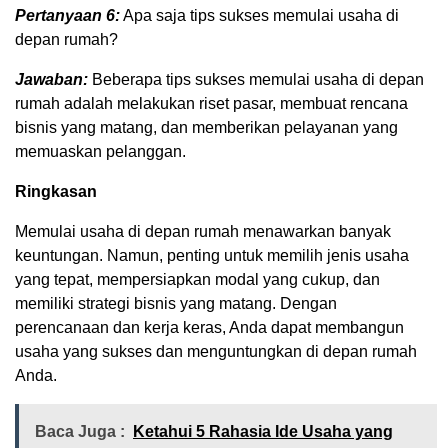
Pertanyaan 6:
Apa saja tips sukses memulai usaha di
depan rumah?
Jawaban:
Beberapa tips sukses memulai usaha di depan
rumah adalah melakukan riset pasar, membuat rencana
bisnis yang matang, dan memberikan pelayanan yang
memuaskan pelanggan.
Ringkasan
Memulai usaha di depan rumah menawarkan banyak
keuntungan. Namun, penting untuk memilih jenis usaha
yang tepat, mempersiapkan modal yang cukup, dan
memiliki strategi bisnis yang matang. Dengan
perencanaan dan kerja keras, Anda dapat membangun
usaha yang sukses dan menguntungkan di depan rumah
Anda.
Baca Juga :
Ketahui 5 Rahasia Ide Usaha yang