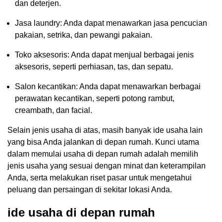
dan deterjen.
Jasa laundry: Anda dapat menawarkan jasa pencucian
pakaian, setrika, dan pewangi pakaian.
Toko aksesoris: Anda dapat menjual berbagai jenis
aksesoris, seperti perhiasan, tas, dan sepatu.
Salon kecantikan: Anda dapat menawarkan berbagai
perawatan kecantikan, seperti potong rambut,
creambath, dan facial.
Selain jenis usaha di atas, masih banyak ide usaha lain
yang bisa Anda jalankan di depan rumah. Kunci utama
dalam memulai usaha di depan rumah adalah memilih
jenis usaha yang sesuai dengan minat dan keterampilan
Anda, serta melakukan riset pasar untuk mengetahui
peluang dan persaingan di sekitar lokasi Anda.
ide usaha di depan rumah